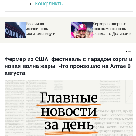
Конфликты
Россиянин
Киркоров впервые
изнасиловал
прокомментировал
на
сожительницу и
скандал с Долиной и
постирал ее собаку в
предрек будущее
машинке
певицы
Фермер из США, фестиваль с парадом корги и
новая волна жары. Что произошло на Алтае 8
августа