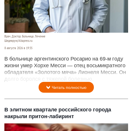
Врач. Доктор. Больница. Лечение
Шедеврум/Altapress.ru
8 августа 2026 в 19:35
В больнице аргентинского Росарио на 69-м году
жизни умер Хорхе Месси — отец восьмикратного
обладателя «Золотого мяча» Лионеля Месси. Он
долго боролся с тяжелой болезнью.
Читать полностью
В элитном квартале российского города
накрыли притон-лабиринт