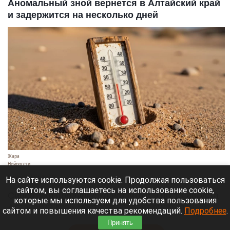
Аномальный зной вернется в Алтайский край
и задержится на несколько дней
Жара
Нейросети
8 августа 2026 в 18:05
На сайте используются cookie. Продолжая пользоваться
сайтом, вы соглашаетесь на использование cookie,
Синоптики предупреждают, что с 9 по 13 августа
которые мы используем для удобства пользования
Алтайский край местами накроет аномальный
сайтом и повышения качества рекомендаций.
Подробнее
.
зной.
Принять