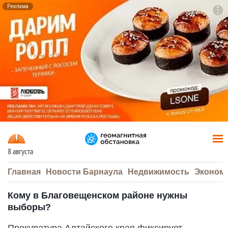
Реклама
To
F7
8 августа
Главная
Новости Барнаула
Недвижимость
Эконом
Кому в Благовещенском районе нужны
выборы?
Прокуратура Алтайского края фиксирует