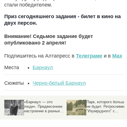
стали победителем.
Приз сегодняшнего задания - билет в кино на
двух персон.
Внимание! Седьмое задание будет
опубликовано 2 апреля!
Подпишитесь на Алтапресс в
Телеграме
и в
Max
Места
Барнаул
Сюжеты
Черно-белый Барнаул
«Барнаул — это
Парк, которого больше
люди». Предвесеннее
не будет. Ретроснимки
настроение в разных
"Изумрудного" с
уголках города — в
прудом, вышкой и
ЧБ-фоторепортаже
Сталиным