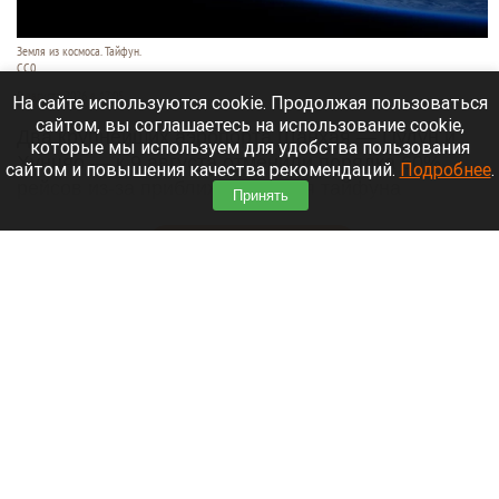
Земля из космоса. Тайфун.
СС0
9 августа 2026 в 17:05
На сайте используются cookie. Продолжая пользоваться
сайтом, вы соглашаетесь на использование cookie,
Два крупнейших аэропорта Шанхая — Пудун и
которые мы используем для удобства пользования
Хунцяо — к 9 августа отменили порядка 60%
сайтом и повышения качества рекомендаций.
Подробнее
.
рейсов из-за приближающегося тайфуна
Принять
«Долфин».
Читать полностью
Россиянин выстрелил в голову сотруднику
автосервиса