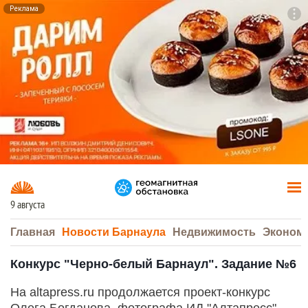
Реклама
To
F7
9 августа
Главная
Новости Барнаула
Недвижимость
Эконом
Конкурс "Черно-белый Барнаул". Задание №6
На altapress.ru продолжается проект-конкурс
Олега Богданова, фотографа ИД "Алтапресс".