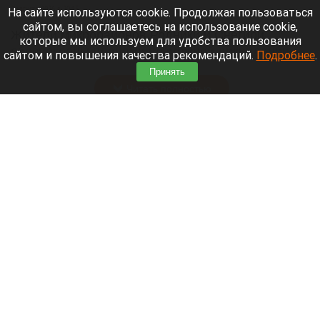
7 августа 2026 в 20:15
На сайте используются cookie. Продолжая пользоваться
сайтом, вы соглашаетесь на использование cookie,
Жители микрорайонов Родники и Снегири
которые мы используем для удобства пользования
обеспокоены планами возможной ликвидации
сайтом и повышения качества рекомендаций.
Подробнее
.
озера Спартак.
Принять
Читать полностью
В Барнауле застройщик уничтожил
многолетние деревья. Фото