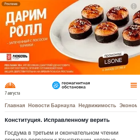
Реклама
To
F7
7 августа
Главная
Новости Барнаула
Недвижимость
Эконом
Конституция. Исправленному верить
Госдума в третьем и окончательном чтении
приняла поправки к Конституции, которые