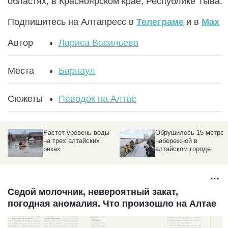
областях, в Красноярском крае, Республике Тыва.
Подпишитесь на Алтапресс в
Телеграме
и в
Max
Автор
Лариса Васильева
Места
Барнаул
Сюжеты
Паводок на Алтае
Растет уровень воды
Обрушилось 15 метров
на трех алтайских
набережной в
реках
алтайском городе.
Подробности
Седой молочник, невероятный закат,
погодная аномалия. Что произошло на Алтае