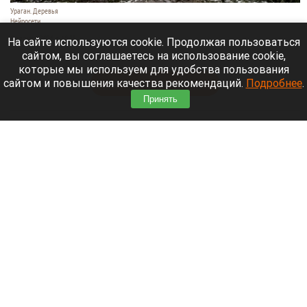
Ураган. Деревья
Нейросети
9 августа 2026 в 18:35
На сайте используются cookie. Продолжая пользоваться
сайтом, вы соглашаетесь на использование cookie,
Мощный ураган бушует в Самарской области.
которые мы используем для удобства пользования
сайтом и повышения качества рекомендаций.
Подробнее
.
Читать полностью
Принять
Москвичей призвали оставаться дома