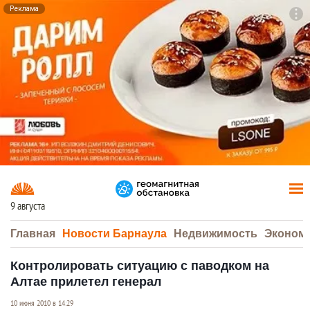
Реклама
To
F7
9 августа
Главная
Новости Барнаула
Недвижимость
Эконом
Контролировать ситуацию с паводком на
Алтае прилетел генерал
10 июня 2010 в 14:29