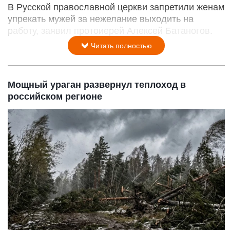
В Русской православной церкви запретили женам
упрекать мужей за нежелание выходить на
работу, заявил протоиерей Алексей Батаногов.
Читать полностью
Мощный ураган развернул теплоход в
российском регионе