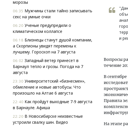
морозы
"Дан
Мужчины стали тайно записывать
06:35
объ
секс на умные очки
анал
Ученые предупредили о
06:20
горо
климатическом коллапсе
терр
и ре
Близнецы станут душой компании,
06:18
а Скорпионы увидят перемены к
лучшему. Гороскоп на 7 августа
Вопросы ра
Западный ветер принесет в
06:02
течение 20
Барнаул тепло и грозы. Погода на 7
августа
В сентябре
Университетский «бизнесмен»,
23:30
исследоват
обмеление и новые автобусы. Что
пространст
произошло на Алтае 6 августа
экономичес
Правила зе
Как пройдут выходные 7-9 августа
22:40
комплексн
в Барнауле. Афиша
инфрастру
В Новосибирске неизвестные
22:20
устроили свалку шин. Видео
На этапе р