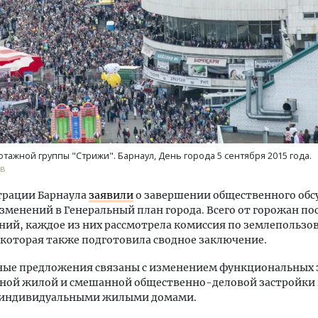
тектурный код начинается с
Смелость архитектурных 
ли. Мощение крупноформатными
Генеральный директор к
тами становится новым
ЗИАС — об эстетике горо
тажной группы "Стрижи". Барнаул, День города 5 сентября 2015 года.
ндартом благоустройства
трендах в фасадах и разв
ов
ОИТЕЛЬСТВО
СТРОИТЕЛЬСТВО
трации Барнаула
заявили
о завершении общественного об
зменений в Генеральный план города. Всего от горожан по
ний, каждое из них рассмотрела комиссия по землепользо
 которая также подготовила сводное заключение.
вные предложения связаны с изменением функциональных 
ной жилой и смешанной общественно-деловой застройки 
 индивидуальными жилыми домами.