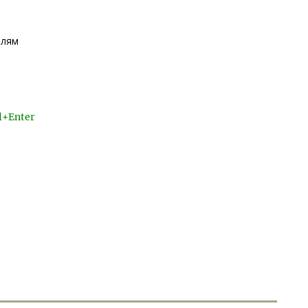
елям
l+Enter