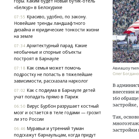
горы. Каким будет новый бутик-отель
«Белкур» в Белокурихе
Красиво, удобно, по закону.
07:55
Новейшие тренды ландшафтного
дизайна и юридические тонкости жизни
на земле
Архитектурный парад. Какие
07:34
необычные и спорные объекты
Ищем новые берега. Гендиректор
Архи
построят в Барнауле
«Жилищной инициативы» Юрий
зем
Гатилов — о том, как девелоперу
пли
Как семья может помочь
07:18
Авиашоу пило
оставаться на плаву, когда рынок
ста
Олег Богдан
подростку не попасть в тяжелейшие
штормит
зависимости, рассказала нарколог
СТР
В админис
СТРОИТЕЛЬСТВО
Как с подиума в Барнауле детей
07:02
внесения и
учат попадать прямо в Париж
160 обраще
застройке,
Вирус Бурбон разрушает костный
06:50
мозг и остается в теле годами — грозит
Так, осно
ли это России
многоэтаж
Муравьи и утренний туман
06:46
застройки
подскажут барнаульцам, когда придут