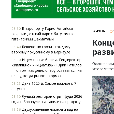
В аэропорту Горно-Алтайска
08:50
ЖИЗНЬ
открыли детский парк с батутами и
гигантскими шахматами
Конц
Бешенство грозит каждому
08:40
разв
второму покусанному в Барнауле
Ищем новые берега. Гендиректор
08:30
Осенью вла
«Жилищной инициативы» Юрий Гатилов
итогом кот
— о том, как девелоперу оставаться на
плаву, когда рынок штормит
День 1625-й. Самое важное к 7
08:25
августа
Лучший ресторан стрит-фуда 2026
08:10
года в Барнауле выставили на продажу
Двухуровневые номера и вид на
11:56