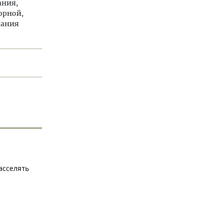
ания,
орной,
дания
асселять