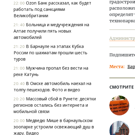
градострои
Ozon Банк рассказал, как будет
22:00
расположен
работать под санкциями
определят 
Великобритании
технопарк
Больница и медучреждения на
21:40
Алтае получили пять новых
автомобилей
Администра
В Барнауле на этапах Кубка
21:20
России по шахматам прошли шесть
Подпишитес
туров
Места
Ба
Мужчина пропал без вести на
21:00
реке Катунь
В Омске автомобиль наехал на
20:40
СМОТРИТЕ
толпу пешеходов. Фото и видео
Массовый сбой в Рунете: десятки
20:20
регионов остались без интернета и
мобильной связи
Медведю Мише в барнаульском
20:00
зоопарке устроили освежающий душ в
жару. Видео