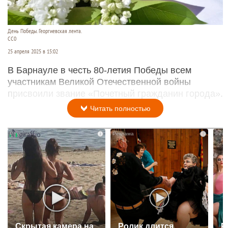
День Победы. Георгиевская лента.
CC0
25 апреля 2025 в 15:02
В Барнауле в честь 80-летия Победы всем
участникам Великой Отечественной войны
присвоили звание «Почетный гражданин города».
Читать полностью
i
i
Скрытая камера на
Ролик длится
Р