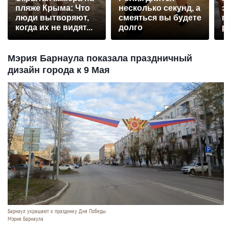
пляже Крыма: Что
несколько секунд, а
э
люди вытворяют,
смеяться вы будете
п
когда их не видят...
долго
р
Мэрия Барнаула показала праздничный
дизайн города к 9 Мая
Барнаул украшают к празднику Дня Победы.
Мэрия Барнаула