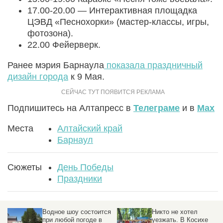
17.00-20.00 — Интерактивная площадка
ЦЭВД «Песнохорки» (мастер-классы, игры,
фотозона).
22.00 Фейерверк.
Ранее мэрия Барнаула
показала праздничный
дизайн города
к 9 Мая.
Подпишитесь на Алтапресс в
Телеграме
и в
Max
Места
Алтайский край
Барнаул
Сюжеты
День Победы
Праздники
Водное шоу состоится
Никто не хотел
при любой погоде в
уезжать. В Косихе