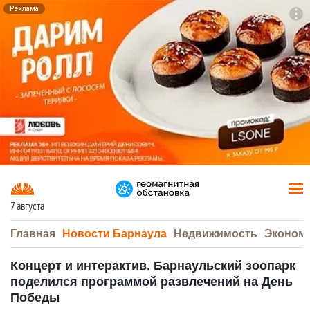
Реклама
To
F7
7 августа
Главная
Новости Барнаула
Недвижимость
Эконом
Концерт и интерактив. Барнаульский зоопарк
поделился программой развлечений на День
Победы