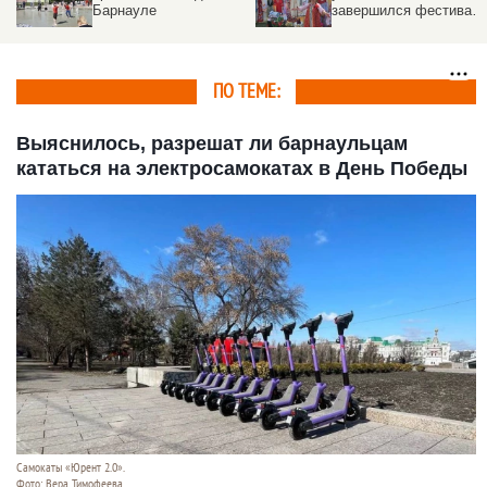
Барнауле
завершился фестивал
Роберта
Рождественского
ПО ТЕМЕ:
Выяснилось, разрешат ли барнаульцам
кататься на электросамокатах в День Победы
Самокаты «Юрент 2.0».
Фото: Вера Тимофеева.