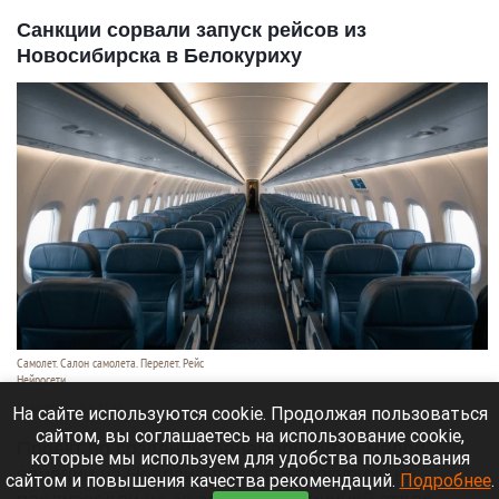
Санкции сорвали запуск рейсов из
Новосибирска в Белокуриху
Самолет. Салон самолета. Перелет. Рейс
Нейросети
7 августа 2026 в 15:40
На сайте используются cookie. Продолжая пользоваться
сайтом, вы соглашаетесь на использование cookie,
Проект по созданию авиамаршрутов малой
которые мы используем для удобства пользования
авиации из Новосибирска в Белокуриху не
сайтом и повышения качества рекомендаций.
Подробнее
.