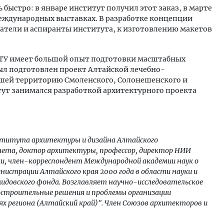
быстро: в январе институт получил этот заказ, в марте
международных выставках. В разработке концепции
ватели и аспиранты института, к изготовлению макетов
ГТУ имеет большой опыт подготовки масштабных
был подготовлен проект Алтайской лечебно-
шей территорию Смоленского, Солонешенского и
итут занимался разработкой архитектурного проекта
нститута архитектуры и дизайна Алтайского
тета, доктор архитектуры, профессор, директор НИИ
ки, член-корреспондент Международной академии наук о
нистрации Алтайского края 2000 года в области науки и
мидовского фонда. Возглавляет научно-исследовательское
строительные решения и проблемы организации
ях региона (Алтайский край)". Член Союзов архитекторов и