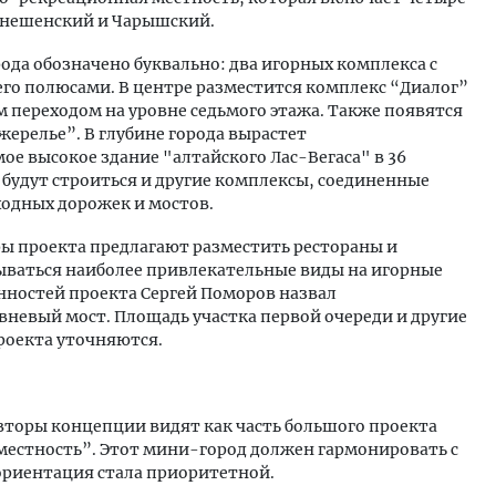
онешенский и Чарышский.
рода обозначено буквально: два игорных комплекса с
его полюсами. В центре разместится комплекс “Диалог”
 переходом на уровне седьмого этажа. Также появятся
ерелье”. В глубине города вырастет
е высокое здание "алтайского Лас-Вегаса" в 36
м будут строиться и другие комплексы, соединенные
одных дорожек и мостов.
ы проекта предлагают разместить рестораны и
рываться наиболее привлекательные виды на игорные
нностей проекта Сергей Поморов назвал
невый мост. Площадь участка первой очереди и другие
роекта уточняются.
вторы концепции видят как часть большого проекта
естность”. Этот мини-город должен гармонировать с
 ориентация стала приоритетной.