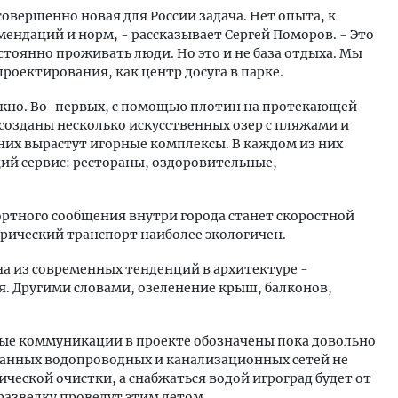
совершенно новая для России задача. Нет опыта, к
ендаций и норм, - рассказывает Сергей Поморов. - Это
постоянно проживать люди. Но это и не база отдыха. Мы
роектирования, как центр досуга в парке.
ожно. Во-первых, с помощью плотин на протекающей
созданы несколько искусственных озер с пляжами и
них вырастут игорные комплексы. В каждом из них
ий сервис: рестораны, оздоровительные,
ортного сообщения внутри города станет скоростной
трический транспорт наиболее экологичен.
на из современных тенденций в архитектуре -
я. Другими словами, озеленение крыш, балконов,
ые коммуникации в проекте обозначены пока довольно
ованных водопроводных и канализационных сетей не
ической очистки, а снабжаться водой игроград будет от
разведку проведут этим летом.