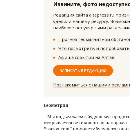
Извините, фото недоступно
Редакция сайта altapress.ru приз
уделили нашему ресурсу. Возможн
наиболее популярными разделами 
Прогноз геомагнитной обстанов
Что посмотреть и попробовать 
Архи
зем
Афиша событий на Алтае.
пли
ста
НАПИСАТЬ В РЕДАКЦИЮ
СТР
Познакомиться с нашими реклам
Геометрия
- Мы подъезжаем к будущему городу со
открывается великолепная панорама - 
“экскурсию” по макету будущего горо