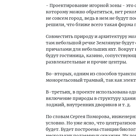
- Проектирование игорной зоны - это 
которому можно обратиться, нет реком
не совсем город, ведь в нем не будут 
решили, что ближе всего такая форма п
Совместить природу и архитектуру м
там небольшой речке Землянухе будут 
причалами для небольших яхт. Вокруг 
будут гостиница, казино, сопутствующ
развлекательные и прочие центры.
Во-вторых, одним из способов трансп
монорельсовый трамвай, так как элек
В-третьих, в проекте использована од
включение природы в структуру здани
лоджий, внутренних двориков и т. д.
По словам Сергея Поморова, инженерн
условно. Но уже ясно, что централиз
будет. Будет построена станция биолог
нескольких подземных скважин. Их до