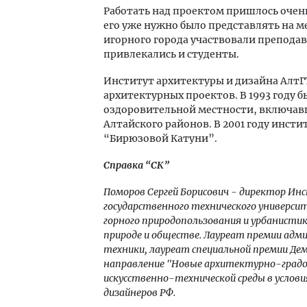
Работать над проектом пришлось очень 
его уже нужно было представлять на 
игорного города участвовали препода
привлекались и студенты.
Институт архитектуры и дизайна Алт
архитектурных проектов. В 1993 году 
оздоровительной местности, включав
Алтайского районов. В 2001 году инст
“Бирюзовой Катуни”.
Справка “СК”
Поморов Сергей Борисович - директор И
государственного технического универси
горного природопользования и урбанисти
природе и обществе. Лауреат премии адми
техники, лауреат специальной премии Де
направление "Новые архитектурно-градо
искусственно-технической среды в услови
дизайнеров РФ.