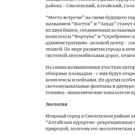
района - Смоленский, Алтайский, Сол
“Место встречи” на схеме будущего го
названием “Восток” и “Запад” станут 
из двух башен, соединенных кольцевым
комплексы “Фортуна” и “Серебряное ож
административно-деловой центр - само
этажей. По мере развития города в не
системой автомобильных дорог, пешех
На самых возвышенных участках автор
обзорные площадки - с них будут отк
комплексы и пейзажи. Из других особе
светомузыкальные фонтаны и двухуров
технико-экономические показатели п
Экология
Игорный город в Смоленском районе а
“Алтайская курортно-рекреационная м
природой, поэтому его экологическая