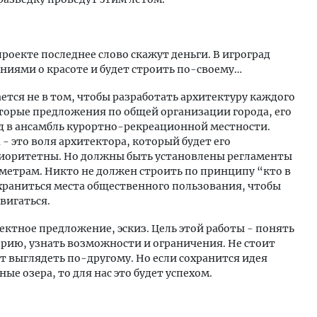
проекте последнее слово скажут деньги. В игроград
ниями о красоте и будет строить по-своему…
ается не в том, чтобы разработать архитектуру каждого
оторые предложения по общей организации города, его
д в ансамбль курортно-рекреационной местности.
- это воля архитектора, который будет его
риоритетны. Но должны быть установлены регламенты
метрам. Никто не должен строить по принципу “кто в
сохраниться места общественного пользования, чтобы
вигаться.
ектное предложение, эскиз. Цель этой работы - понять
орию, узнать возможности и ограничения. Не стоит
дет выглядеть по-другому. Но если сохранится идея
е озера, то для нас это будет успехом.