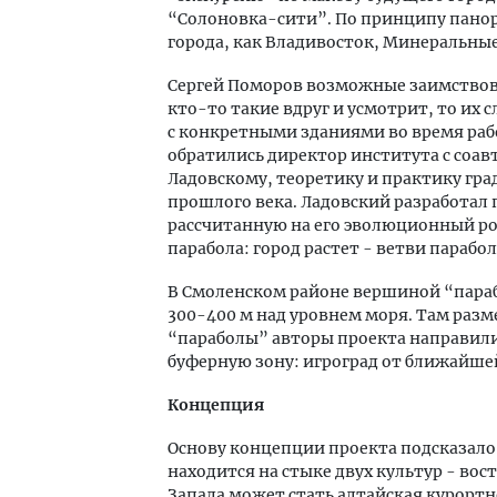
“Солоновка-сити”. По принципу панор
города, как Владивосток, Минеральные
Сергей Поморов возможные заимствов
кто-то такие вдруг и усмотрит, то их
с конкретными зданиями во время рабо
обратились директор института с соа
Ладовскому, теоретику и практику гр
прошлого века. Ладовский разработал
рассчитанную на его эволюционный рос
парабола: город растет - ветви парабо
В Смоленском районе вершиной “параб
300-400 м над уровнем моря. Там разм
“параболы” авторы проекта направили
буферную зону: игроград от ближайше
Концепция
Основу концепции проекта подсказало
находится на стыке двух культур - вос
Запада может стать алтайская курорт