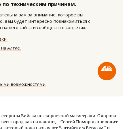
 по техническим причинам.
нательна вам за внимание, которое вы
о, вам будет интересно познакомиться с
нашего сайта и сообществ в соцсетях.
ки.
на Алтае.
тектурный код начинается с
Смелость архитектурных 
ли. Мощение крупноформатными
Генеральный директор к
тами становится новым
ЗИАС — об эстетике горо
ндартом благоустройства
трендах в фасадах и разв
ОИТЕЛЬСТВО
СТРОИТЕЛЬСТВО
ными возможностями.
 стороны Бийска по скоростной магистрали. С дороги
весь город как на ладони, - Сергей Поморов проводит
да, который пока называют “алтайским Вегасом” и