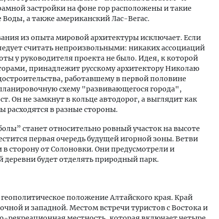
амной застройки на фоне гор расположены и такие
 Воды, а также американский Лас-Вегас.
ания из опыта мировой архитектуры исключает. Если
 следует считать непроизвольными: никаких ассоциаций
ты у руководителя проекта не было. Идея, к которой
вторами, принадлежит русскому архитектору Николаю
адостроительства, работавшему в первой половине
 планировочную схему "развивающегося города",
т. Он не замкнут в кольце автодорог, а выглядит как
лы расходятся в разные стороны.
олы” станет относительно ровный участок на высоте
естится первая очередь будущей игорной зоны. Ветви
 в сторону от Солоновки. Они предусмотрели и
й деревни будет отделять природный парк.
 геополитическое положение Алтайского края. Край
точной и западной. Местом встречи туристов с Востока и
но-рекреационная местность, которая включает четыре