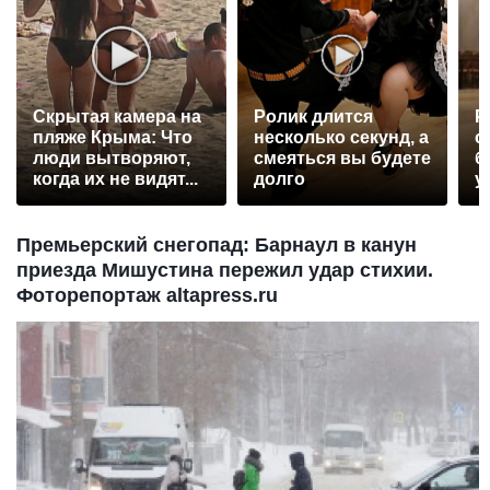
Скрытая камера на
Ролик длится
Р
пляже Крыма: Что
несколько секунд, а
с
люди вытворяют,
смеяться вы будете
б
когда их не видят...
долго
у
Премьерский снегопад: Барнаул в канун
приезда Мишустина пережил удар стихии.
Фоторепортаж altapress.ru