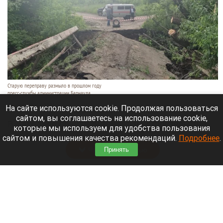
Старую переправу размыло в прошлом году
пресс-службы администрации Барнаула
7 августа 2026 в 22:55
На сайте используются cookie. Продолжая пользоваться
сайтом, вы соглашаетесь на использование cookie,
В Барнауле объявили тендер на строительство
которые мы используем для удобства пользования
капитального моста через реку Пивоварку.
сайтом и повышения качества рекомендаций.
Подробнее
.
Читать полностью
Принять
В барнаульском зоопарке могут появиться
ирбисы