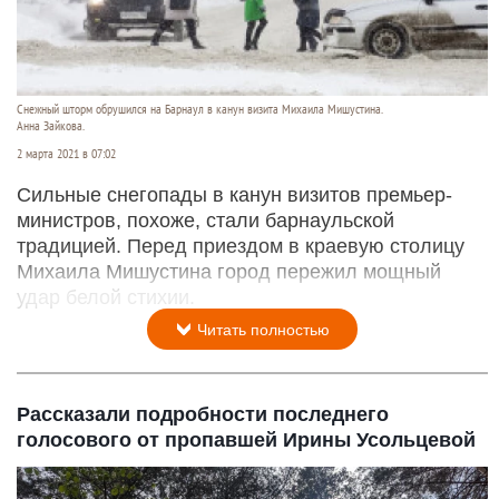
Снежный шторм обрушился на Барнаул в канун визита Михаила Мишустина.
Анна Зайкова.
2 марта 2021 в 07:02
Сильные снегопады в канун визитов премьер-
министров, похоже, стали барнаульской
традицией. Перед приездом в краевую столицу
Михаила Мишустина город пережил мощный
удар белой стихии.
Читать полностью
Рассказали подробности последнего
голосового от пропавшей Ирины Усольцевой