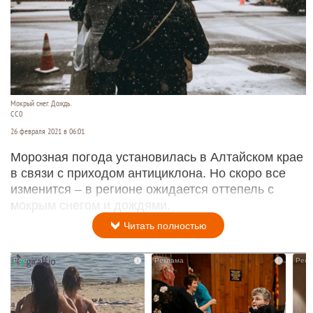
Мокрый снег. Дождь.
CC0
26 февраля 2021 в 06:01
Морозная погода установилась в Алтайском крае
в связи с приходом антициклона. Но скоро все
изменится – в регионе ожидается оттепель с
мокрым снегом и дождями.
Читать полностью
i
i