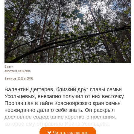
В лесу.
Анастасия Панченко
8 августа 2026 в 09:05
Валентин Дегтерев, близкий друг главы семьи
Усольцевых, внезапно получил от них весточку.
Пропавшая в тайге Красноярского края семья
неожиданно дала о себе знать. Он раскрыл
дословное содержание короткого послания,
которое ему отправила Ирина Усольцева.
Читать полностью