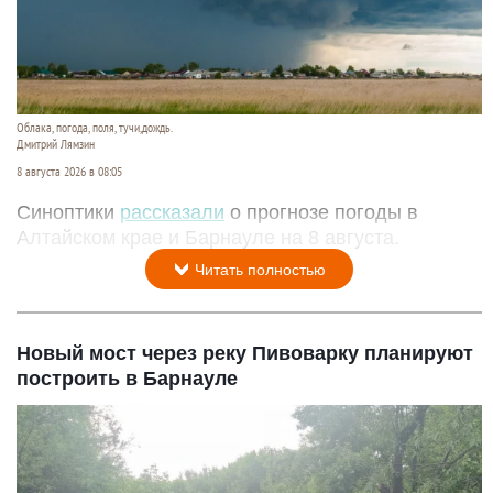
Облака, погода, поля, тучи,дождь.
Дмитрий Лямзин
8 августа 2026 в 08:05
Синоптики
рассказали
о прогнозе погоды в
Алтайском крае и Барнауле на 8 августа.
Читать полностью
Новый мост через реку Пивоварку планируют
построить в Барнауле