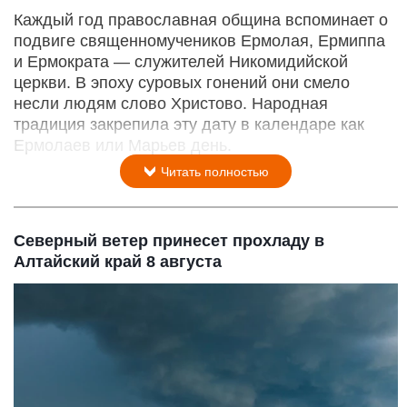
Каждый год православная община вспоминает о
подвиге священномучеников Ермолая, Ермиппа
и Ермократа — служителей Никомидийской
церкви. В эпоху суровых гонений они смело
несли людям слово Христово. Народная
традиция закрепила эту дату в календаре как
Ермолаев или Марьев день.
Читать полностью
Северный ветер принесет прохладу в
Алтайский край 8 августа