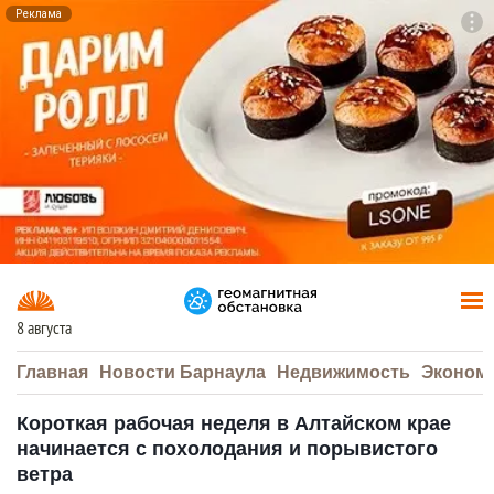
Реклама
To
F7
8 августа
Главная
Новости Барнаула
Недвижимость
Эконом
Короткая рабочая неделя в Алтайском крае
начинается с похолодания и порывистого
ветра