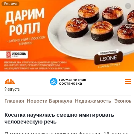
Реклама
To
F7
9 августа
Главная
Новости Барнаула
Недвижимость
Эконом
Косатка научилась смешно имитировать
человеческую речь
Питомица морского парка во Франции, 16-летняя