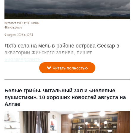
Вертолет Ми-8 МЧС России.
49.mchs.gov.ru
9 августа 2026 в 12:35
Яхта села на мель в районе острова Сескар в
акватории Финского залива, пишет
«Коммерсантъ»
.
Читать полностью
Белые грибы, читальный зал и «нелепые
пушистики». 10 хороших новостей августа на
Алтае