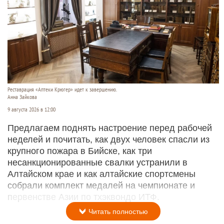
Реставрация «Аптеки Крюгер» идет к завершению.
Анна Зайкова
9 августа 2026 в 12:00
Предлагаем поднять настроение перед рабочей
неделей и почитать, как двух человек спасли из
крупного пожара в Бийске, как три
несанкционированные свалки устранили в
Алтайском крае и как алтайские спортсмены
собрали комплект медалей на чемпионате и
первенстве Азии по тхэквондо ИТФ.
Читать полностью