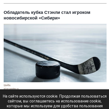
Обладатель кубка Стэнли стал игроком
новосибирской «Сибири»
Шайба.
alice.yandex.ru
9 августа 2026 в 11:35
На сайте используются cookie. Продолжая пользоваться
сайтом, вы соглашаетесь на использование cookie,
Евгений Кузнецов официально стал игроком
которые мы используем для удобства пользования