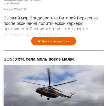
t.me/hidemasui
9 августа 2026 в 13:40
Бывший мэр Владивостока Виталий Веркеенко
после окончания политической карьеры
проживает в Японии и строит там курорт с
виллами в духе Лапландии.
Читать полностью
SOS: яхта села мель возле маяка