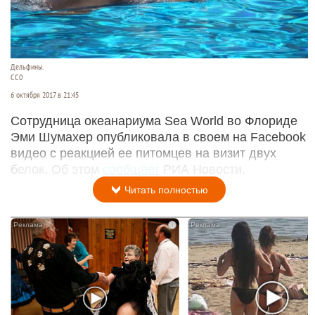
Дельфины.
СС0
6 октября 2017 в 21:45
Сотрудница океанариума Sea World во Флориде
Эми Шумахер опубликовала в своем на Facebook
видео с реакцией ее питомцев на визит двух
белок. Об этом
сообщает
РИА Новости.
Читать полностью
i