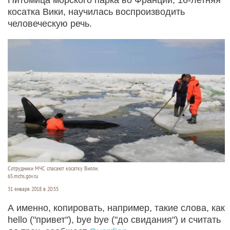
косатка Вики, научилась воспроизводить
человеческую речь.
Сотрудники МЧС спасают косатку Вилли.
65.mchs.gov.ru
31 января 2018 в 20:55
А именно, копировать, например, такие слова, как
hello ("привет"), bye bye ("до свидания") и считать