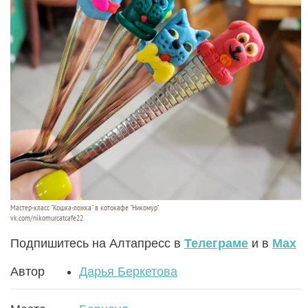
Мастер-класс "Кошка-ложка" в котокафе "Никомур".
vk.com/nikomurcatcafe22
Подпишитесь на Алтапресс в
Телеграме
и в
Max
Автор
Дарья Беркетова