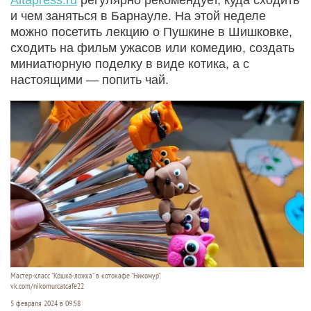
и чем заняться в Барнауле. На этой неделе
можно посетить лекцию о Пушкине в Шишковке,
сходить на фильм ужасов или комедию, создать
миниатюрную поделку в виде котика, а с
настоящими — попить чай.
Мастер-класс "Кошка-ложка" в котокафе "Никомур".
vk.com/nikomurcatcafe22
5 февраля 2024 в 09:58