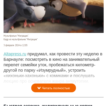
Мультфильм "Миграция".
Кадр из мультфильма "Миграция"
3 февраля 2024 в 12:05
Altapress.ru
придумал, как провести эту неделю в
Барнауле: посмотреть в кино на занимательный
перелет семейки уток, пробежаться километр-
другой по парку «Изумрудный», устроить
«хихоньки-хахоньки» с комиками и послушать
лекцию про основателя жанра антиутопии.
Читать полностью