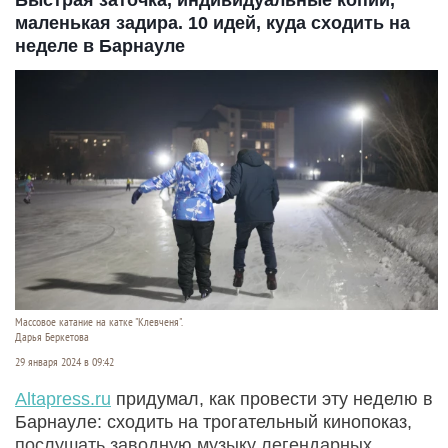
Быстрая заточка, индивидуальные копии,
маленькая задира. 10 идей, куда сходить на
неделе в Барнауле
Массовое катание на катке "Клевченя".
Дарья Беркетова
29 января 2024 в 09:42
Altapress.ru
придумал, как провести эту неделю в
Барнауле: сходить на трогательный кинопоказ,
послушать заводную музыку легендарных