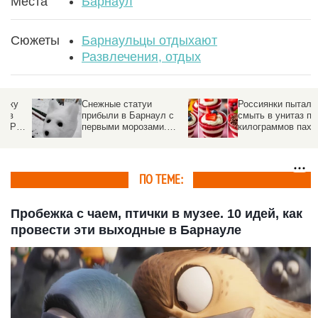
Места
Барнаул
Сюжеты
Барнаульцы отдыхают
Развлечения, отдых
Снежные статуи
Россиянки пытались
прибыли в Барнаул с
смыть в унитаз пять
Ц
первыми морозами.
килограммов пахлавы
Фото
в турецком отеле
ПО ТЕМЕ:
Пробежка с чаем, птички в музее. 10 идей, как
провести эти выходные в Барнауле