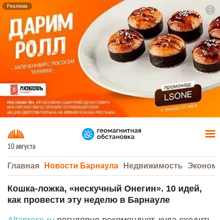
Реклама
To
F7
10 августа
Главная
Новости Барнаула
Недвижимость
Эконом
Кошка-ложка, «нескучный Онегин». 10 идей,
как провести эту неделю в Барнауле
Altapress.ru
регулярно рекомендует, куда сходить