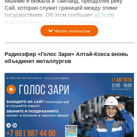
Мьянме и бежала в Таиланд, преодолев реку
Сай, которая служит границей между этими
государствами. Об этом сообщает
aif.ru
со
ссылкой на местную газету Таиланда.
Читать полностью
Радиоэфир «Голос Зари» Алтай-Кокса вновь
объединит металлургов