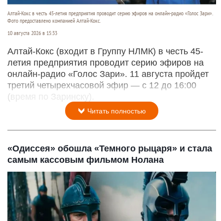
Алтай-Кокс в честь 45-летия предприятия проводит серию эфиров на онлайн-радио «Голос Зари».
Фото предоставлено компанией Алтай-Кокс.
10 августа 2026 в 15:33
Алтай-Кокс (входит в Группу НЛМК) в честь 45-
летия предприятия проводит серию эфиров на
онлайн-радио «Голос Зари». 11 августа пройдет
третий четырехчасовой эфир — с 12 до 16:00
(время по Заринску).
Читать полностью
«Одиссея» обошла «Темного рыцаря» и стала
самым кассовым фильмом Нолана