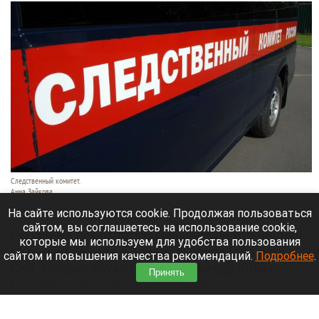
Следственный комитет.
Анна Зайкова
10 августа 2026 в 15:40
На сайте используются cookie. Продолжая пользоваться
сайтом, вы соглашаетесь на использование cookie,
Россиянка покинула мошеннический кол-центр в
которые мы используем для удобства пользования
Мьянме и бежала в Таиланд, преодолев реку
сайтом и повышения качества рекомендаций.
Подробнее
.
Сай, которая служит границей между этими
Принять
государствами. Об этом сообщает
aif.ru
со
ссылкой на местную газету Таиланда.