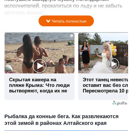
исполнителей, прокатиться по льду и не забыть
заточить коньки.
Читать полностью
i
Скрытая камера на
Этот танец невесты
пляже Крыма: Что люди
оставит вас без сло
вытворяют, когда их не
Пересмотрела 10 ра
видят...
Рыбалка да конные бега. Как развлекаются
этой зимой в районах Алтайского края