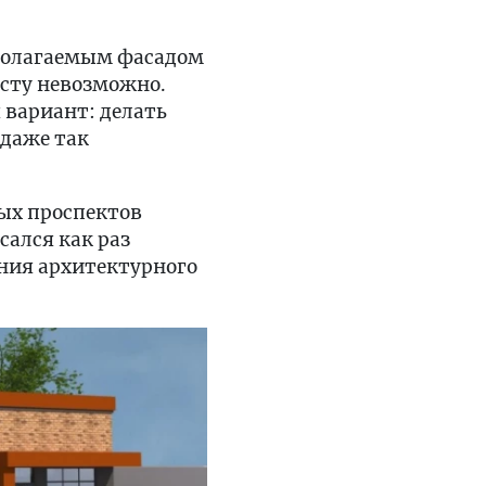
полагаемым фасадом
осту невозможно.
 вариант: делать
 даже так
ных проспектов
сался как раз
ния архитектурного