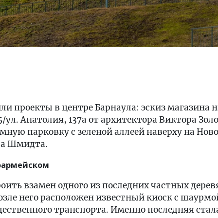
 проекты в центре Барнаула: эскиз магазина н
/ул. Анатолия, 137а от архитектора Виктора Зол
ную парковку с зеленой аллеей наверху на Нов
ла Шмидта.
ноармейском
оить взамен одного из последних частных дерев
зле него расположен известный киоск с шаурмой
щественного транспорта. Именно последняя стал