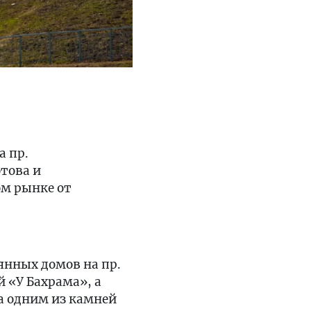
а пр.
отова и
ом рынке от
янных домов на пр.
 «У Бахрама», а
а одним из камней