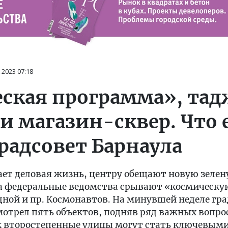
 2023
07:18
ская программа», та
 и магазин-сквер. Что
радсовет Барнаула
ет деловая жизнь, центру обещают новую зелен
, а федеральные ведомства срывают «космическ
дной и пр. Космонавтов. На минувшей неделе г
мотрел пять объектов, подняв ряд важных вопр
ак второстепенные улицы могут стать ключевым