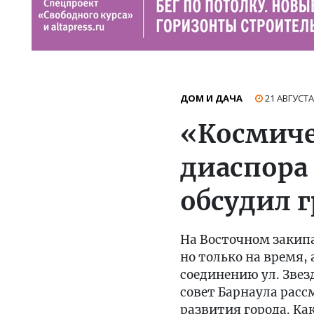
ДОМ И ДАЧА
21 АВГУСТА
«Космиче
диаспора
обсудил г
На Восточном закипа
но только на время
соединению ул. Звез
совет Барнаула расс
развития города. К