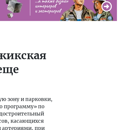
джикская
 еще
ую зону и парковки,
ую программу» по
радостроительный
осов, касающихся
и артериями, при