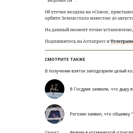
"Ведомости".
Об утечке воздуха на «Союзе, присты
орбите Земли стало известно 30 авгус
На данный момент точно установлено,
Подпишитесь на Алтапресс в
Телеграм
СМОТРИТЕ ТАКЖЕ
В получении взяток заподозрили целый ко
В Госдуме заявили, что дыру 
Рогозин заявил, что обшивку 
Сюжет:
Аварии в космической отрасли