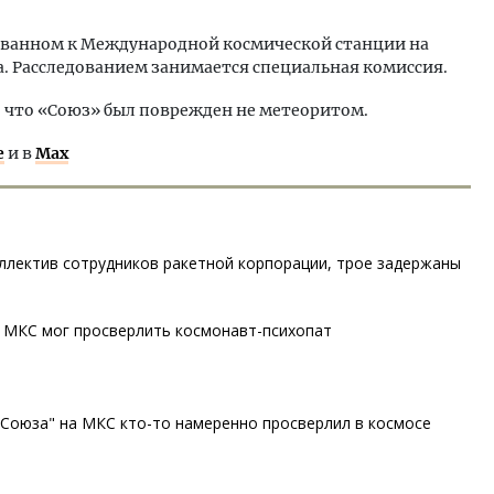
кованном к Международной космической станции на
та. Расследованием занимается специальная комиссия.
 что «Союз» был поврежден не метеоритом.
е
и в
Max
ллектив сотрудников ракетной корпорации, трое задержаны
в МКС мог просверлить космонавт-психопат
"Союза" на МКС кто-то намеренно просверлил в космосе