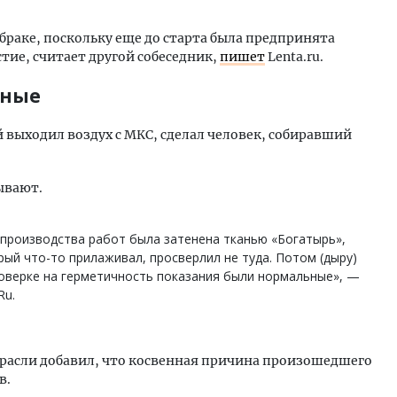
браке, поскольку еще до старта была предпринята
тие, считает другой собеседник,
пишет
Lenta.ru.
ьные
й выходил воздух с МКС, сделал человек, собиравший
ывают.
 производства работ была затенена тканью «Богатырь»,
рый что-то прилаживал, просверлил не туда. Потом (дыру)
роверке на герметичность показания были нормальные», —
Ru.
расли добавил, что косвенная причина произошедшего
в.