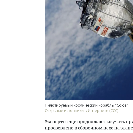
Архитектурный код начинается с
Смел
земли. Мощение крупноформатными
Ген
плитами становится новым
ЗИАС
стандартом благоустройства
трен
СТРОИТЕЛЬСТВО
СТР
Пилотируемый космический корабль "Союз".
Открытые источники в Интернете (СС0)
Эксперты еще продолжают изучать при
просверлено в сборочном цехе на этап