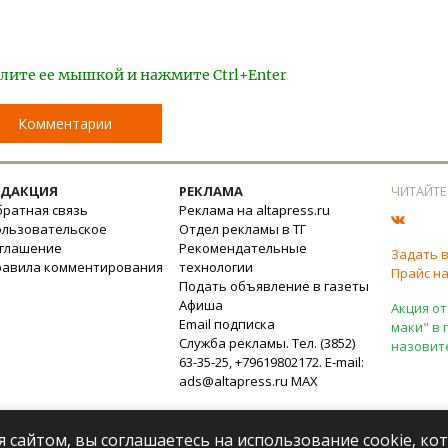
лите ее мышкой и нажмите Ctrl+Enter
Комментарии
ЕДАКЦИЯ
РЕКЛАМА
ЧИТАЙТЕ
ратная связь
Реклама на altapress.ru
ользовательское
Отдел рекламы в ТГ
оглашение
Рекомендательные
Задать 
равила комментирования
технологии
Прайс на
Подать объявление в газеты
Афиша
Акция от
Email подписка
маки" в 
Служба рекламы. Тел. (3852)
назовит
63-35-25, +79619802172. E-mail:
ads@altapress.ru
MAX
я сайтом, вы соглашаетесь на использование cookie, к