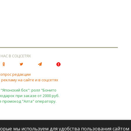
 НАС В СОЦСЕТЯХ
вопрос редакции
 рекламу на сайте и в соцсетях
 "Японский бох": ролл "Бонито
подарок при заказе от 2000 руб.
е промокод "Алта" оператору.
оторые мы используем для удобства пользования сайтом