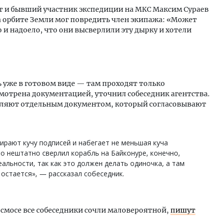
вт и бывший участник экспедиции на МКС Максим Сураев
 орбите Земли мог повредить член экипажа: «Может
 и надоело, что они высверлили эту дырку и хотели
 уже в готовом виде — там проходят только
мотрена документацией, уточнил собеседник агентства.
мляют отдельным документом, который согласовывают
ирают кучу подписей и набегает не меньшая куча
то нештатно сверлил корабль на Байконуре, конечно,
еальности, так как это должен делать одиночка, а там
 остается», — рассказал собеседник.
осмосе все собеседники сочли маловероятной,
пишут