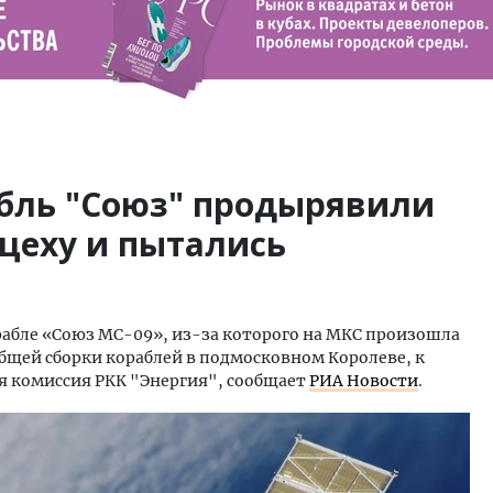
бль "Союз" продырявили
 цеху и пытались
рабле «Союз МС-09», из-за которого на МКС произошла
 общей сборки кораблей в подмосковном Королеве, к
я комиссия РКК "Энергия", сообщает
РИА Новости
.