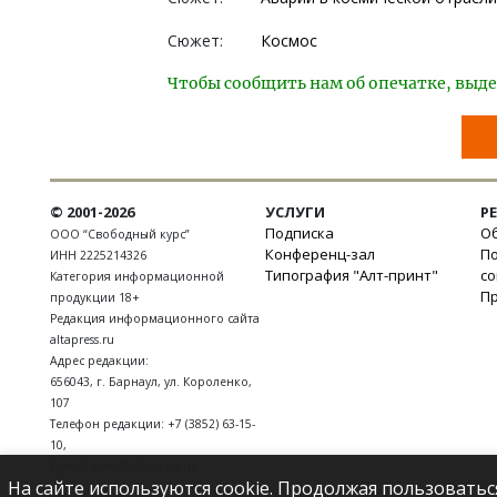
Сюжет:
Космос
Чтобы сообщить нам об опечатке, выде
© 2001-2026
УСЛУГИ
Р
Подписка
Об
ООО “Свободный курс”
Конференц-зал
П
ИНН 2225214326
Типография "Алт-принт"
с
Категория информационной
П
продукции 18+
Редакция информационного сайта
altapress.ru
Адрес редакции:
656043
,
г. Барнаул
,
ул. Короленко,
107
Телефон редакции:
+7 (3852) 63-15-
10
,
E-mail:
news@altapress.ru
На сайте используются cookie. Продолжая пользоватьс