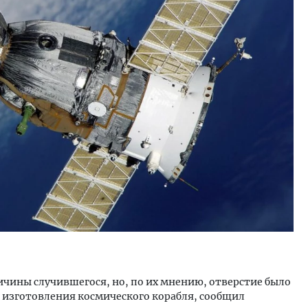
ость архитектурных идей.
Ищем новые берега. Ген
еральный директор компании
«Жилищной инициативы»
 — об эстетике городов,
Гатилов — о том, как де
дах в фасадах и развитии рынка
оставаться на плаву, ког
штормит
ОИТЕЛЬСТВО
СТРОИТЕЛЬСТВО
чины случившегося, но, по их мнению, отверстие было
е изготовления космического корабля, сообщил