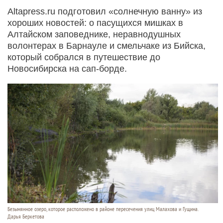
Altapress.ru подготовил «солнечную ванну» из
хороших новостей: о пасущихся мишках в
Алтайском заповеднике, неравнодушных
волонтерах в Барнауле и смельчаке из Бийска,
который собрался в путешествие до
Новосибирска на сап-борде.
Безымянное озеро, которое расположено в районе пересечения улиц Малахова и Гущина.
Дарья Беркетова