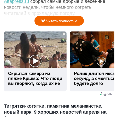
Altapress.ru
собрал самые добрые и весенние
новости недели, чтобы немного согреть
читателей в прохладную погоду.
Читать полностью
i
Скрытая камера на
Ролик длится неск
пляже Крыма: Что люди
секунд, а смеяться
вытворяют, когда их не
будете долго
видят...
Тигрятки-котятки, памятник меланжистке,
новый парк. 9 хороших новостей апреля на