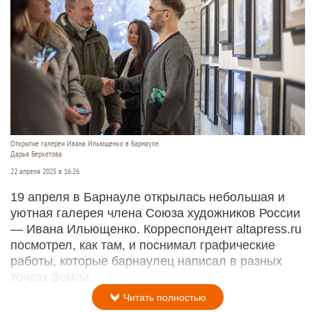
Открытие галереи Ивана Ильющенко в Барнауле.
Дарья Беркетова
22 апреля 2025 в 16:26
19 апреля в Барнауле открылась небольшая и
уютная галерея члена Союза художников России
— Ивана Ильющенко. Корреспондент altapress.ru
посмотрел, как там, и поснимал графические
работы, которые барнаулец написал в разных
точках Земли.
Читать полностью