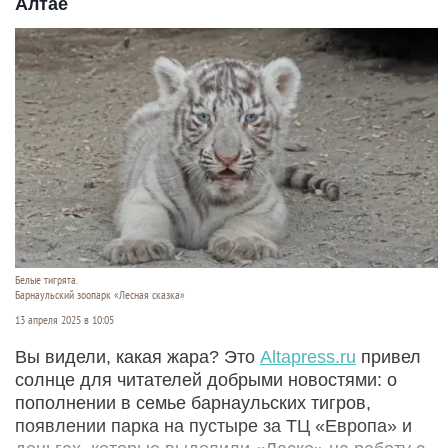
Алтае
Белые тигрята.
Барнаульский зоопарк «Лесная сказка»
13 апреля 2025 в 10:05
Вы видели, какая жара? Это
Altapress.ru
привел
солнце для читателей добрыми новостями: о
пополнении в семье барнаульских тигров,
появлении парка на пустыре за ТЦ «Европа» и