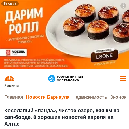
Реклама
To
F7
8 августа
Главная
Новости Барнаула
Недвижимость
Эконом
Косолапый «панда», чистое озеро, 600 км на
сап-борде. 8 хороших новостей апреля на
Алтае