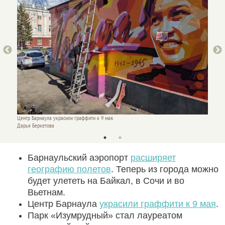
Центр Барнаула украсили граффити к 9 мая.
Центр Б
Дарья Беркетова
Дарья 
Барнаульский аэропорт
расширяет
географию полетов
. Теперь из города можно
будет улететь на Байкал, в Сочи и во
Вьетнам.
Центр Барнаула
украсили граффити к 9 мая
.
Парк «Изумрудный» стал лауреатом