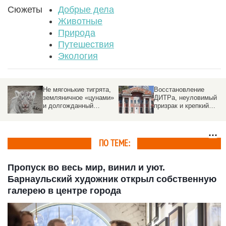
Сюжеты
Добрые дела
Животные
Природа
Путешествия
Экология
Не мягонькие тигрята,
Восстановление
земляничное «цунами»
ДИТРа, неуловимый
и долгожданный
призрак и крепкий
терминал. 9 хороших
Микробик. 9 хороших
новостей июня на
новостей июня на
Алтае
Алтае.
ПО ТЕМЕ:
Пропуск во весь мир, винил и уют.
Барнаульский художник открыл собственную
галерею в центре города