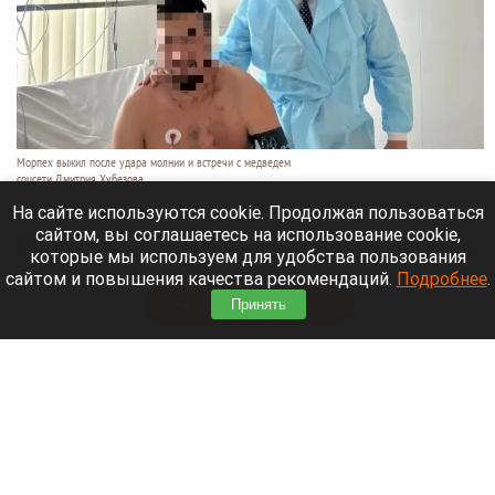
Морпех выжил после удара молнии и встречи с медведем
соцсети Дмитрия Хубезова
7 августа 2026 в 22:15
На сайте используются cookie. Продолжая пользоваться
сайтом, вы соглашаетесь на использование cookie,
Морской пехотинец, который приехал в отпуск на
которые мы используем для удобства пользования
Алтай, пережил чудовищную серию событий.
сайтом и повышения качества рекомендаций.
Подробнее
.
Читать полностью
Принять
В Барнауле водитель сбил женщину на зебре
и скрылся