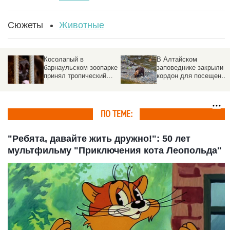
Сюжеты
Животные
Косолапый в
В Алтайском
барнаульском зоопарке
заповеднике закрыли
принял тропический
кордон для посещений
душ. Видео
Причина
ПО ТЕМЕ:
"Ребята, давайте жить дружно!": 50 лет
мультфильму "Приключения кота Леопольда"