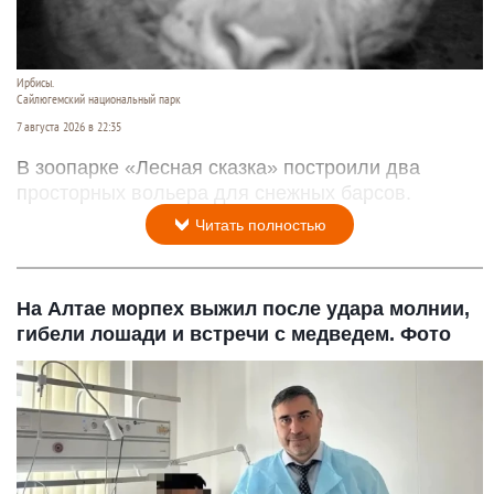
Ирбисы.
Сайлюгемский национальный парк
7 августа 2026 в 22:35
В зоопарке «Лесная сказка» построили два
просторных вольера для снежных барсов.
Читать полностью
На Алтае морпех выжил после удара молнии,
гибели лошади и встречи с медведем. Фото