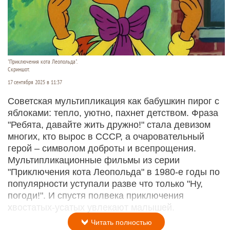
"Приключения кота Леопольда".
Скриншот.
17 сентября 2025 в 11:37
Советская мультипликация как бабушкин пирог с
яблоками: тепло, уютно, пахнет детством. Фраза
"Ребята, давайте жить дружно!" стала девизом
многих, кто вырос в СССР, а очаровательный
герой – символом доброты и всепрощения.
Мультипликационные фильмы из серии
"Приключения кота Леопольда" в 1980-е годы по
популярности уступали разве что только "Ну,
погоди!". И спустя полвека приключения
хвостатых-усатых увлекают малышей.
Читать полностью