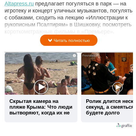
Altapress.ru
предлагает погуляться в парк — на
игротеку и концерт уличных музыкантов, погулять
с собаками, сходить на лекцию «Иллюстрации к
рукописным Псалтирям» в Шишковку, посмотреть
короткометражные фильмы в «Премьере».
Читать полностью
i
Скрытая камера на
Ролик длится неск
пляже Крыма: Что люди
секунд, а смеяться
вытворяют, когда их не
будете долго
видят...