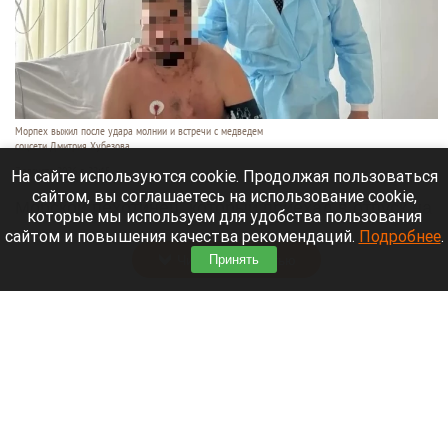
Морпех выжил после удара молнии и встречи с медведем
соцсети Дмитрия Хубезова
7 августа 2026 в 22:15
На сайте используются cookie. Продолжая пользоваться
сайтом, вы соглашаетесь на использование cookie,
Морской пехотинец, который приехал в отпуск на
которые мы используем для удобства пользования
Алтай, пережил чудовищную серию событий.
сайтом и повышения качества рекомендаций.
Подробнее
.
Читать полностью
Принять
В Барнауле водитель сбил женщину на зебре
и скрылся