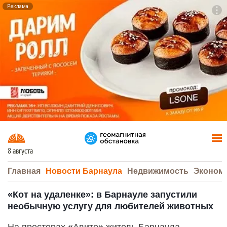
Реклама
To
F7
8 августа
Главная
Новости Барнаула
Недвижимость
Эконом
«Кот на удаленке»: в Барнауле запустили
необычную услугу для любителей животных
На просторах
«
Авито
»
житель Барнаула