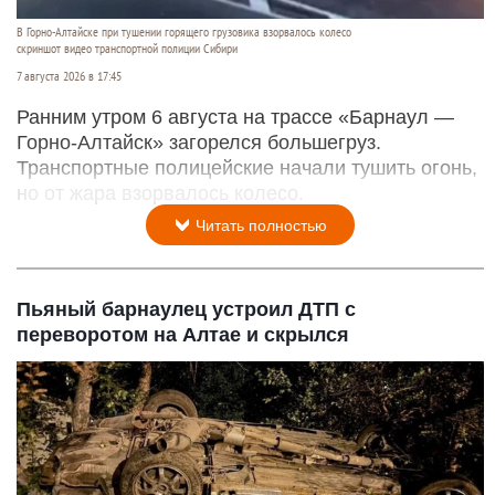
В Горно-Алтайске при тушении горящего грузовика взорвалось колесо
скриншот видео транспортной полиции Сибири
7 августа 2026 в 17:45
Ранним утром 6 августа на трассе «Барнаул —
Горно-Алтайск» загорелся большегруз.
Транспортные полицейские начали тушить огонь,
но от жара взорвалось колесо.
Читать полностью
Пьяный барнаулец устроил ДТП с
переворотом на Алтае и скрылся