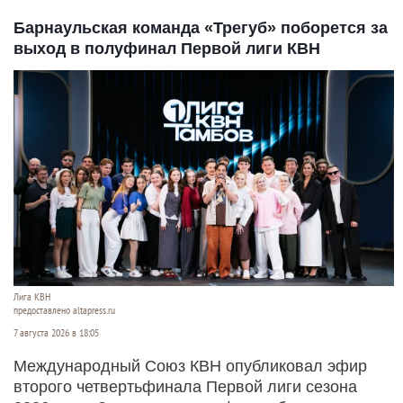
Барнаульская команда «Трегуб» поборется за
выход в полуфинал Первой лиги КВН
Лига КВН
предоставлено altapress.ru
7 августа 2026 в 18:05
Международный Союз КВН опубликовал эфир
второго четвертьфинала Первой лиги сезона