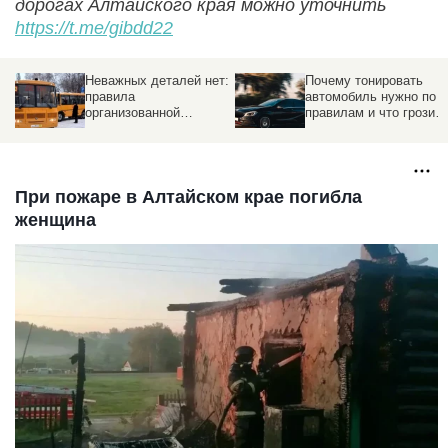
дорогах Алтайского края можно уточнить
https://t.me/gibdd22
т:
Почему тонировать
Викторина «Как
автомобиль нужно по
действовать при ДТП?
правилам и что грозит
нарушителям
При пожаре в Алтайском крае погибла
женщина