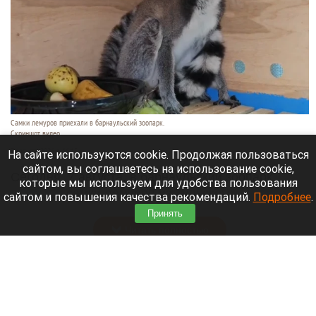
Самки лемуров приехали в барнаульский зоопарк.
Скриншот видео
7 августа 2026 в 16:15
На сайте используются cookie. Продолжая пользоваться
сайтом, вы соглашаетесь на использование cookie,
Сегодня, 7 августа, в барнаульский зоопарк
которые мы используем для удобства пользования
прибыли
самки лемуров из Тульского
сайтом и повышения качества рекомендаций.
Подробнее
.
экзотариума.
Принять
Читать полностью
Обновили «хранительскую» инфраструктуру
Художественного музея в Барнауле