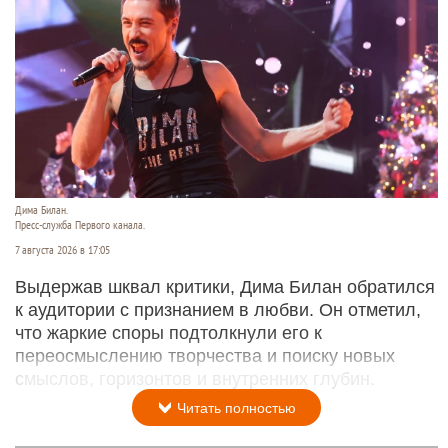
Дима Билан.
Пресс-служба Первого канала.
7 августа 2026 в 17:05
Выдержав шквал критики, Дима Билан обратился
к аудитории с признанием в любви. Он отметил,
что жаркие споры подтолкнули его к
переосмыслению творчества и поиску новых
смыслов, горизонтов и внутренних глубин.
Читать полностью