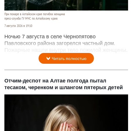
При пожаре в Алтайском крае погибла женщина
пресс-служба ГУ МЧС по Алтайскому краю
7 августа 2026 в 19:10
Ночью 7 августа в селе Чернопятово
Павловского района загорелся частный дом.
Пожарные нашли внутри тело пожилой женщины.
Читать полностью
Отчим-деспот на Алтае полгода пытал
тесаком, черенком и шлангом пятерых детей