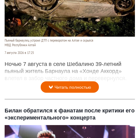
Пьяный барнаулец устроил ДТП с переворотом на Алтае и скрылся
МВД Республики Алтай
7 августа 2026 в 17:25
Ночью 7 августа в селе Шебалино 39-летний
пьяный житель Барнаула на «Хонде Аккорд»
влетел в забор частного дома и перевернулся.
Читать полностью
Билан обратился к фанатам после критики его
«экспериментального» концерта