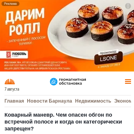
Реклама
To
F7
7 августа
Главная
Новости Барнаула
Недвижимость
Эконом
Коварный маневр. Чем опасен обгон по
встречной полосе и когда он категорически
запрещен?