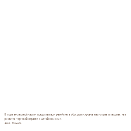
В ходе экспертной сессии представители ретейлинга обсудили суровое настоящее и перспективы
развития торговой отрасли в Алтайском крае.
Анна Зайкова.