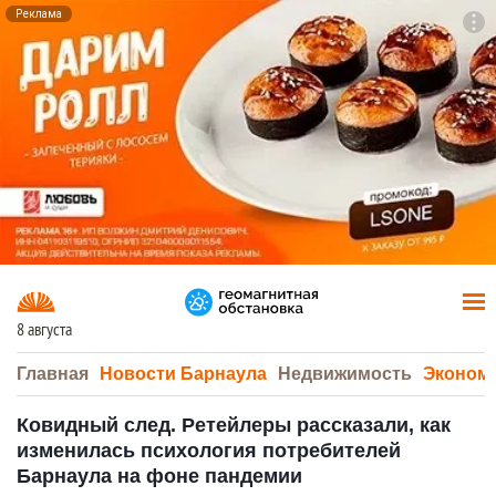
Реклама
To
F7
8 августа
Главная
Новости Барнаула
Недвижимость
Эконом
Ковидный след. Ретейлеры рассказали, как
изменилась психология потребителей
Барнаула на фоне пандемии