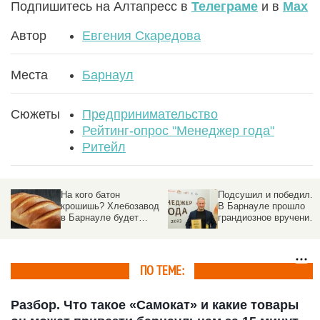
Подпишитесь на Алтапресс в
Телеграме
и в
Max
Автор
Евгения Скаредова
Места
Барнаул
Сюжеты
Предпринимательство
Рейтинг-опрос "Менеджер года"
Ритейл
Подсушил и победил.
За вклад в
д
В Барнауле прошло
человеческие судьбы.
грандиозное вручение
В Барнауле наградили
й
премии «Менеджер
победителя юбилейной
года-2023»
XX премии «Менеджер
года»
ПО ТЕМЕ:
Разбор. Что такое «Самокат» и какие товары