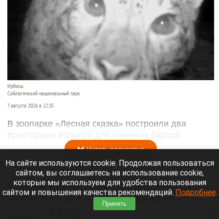
Ирбисы.
Сайлюгемский национальный парк
7 августа 2026 в 22:35
В зоопарке «Лесная сказка» построили два
просторных вольера для снежных барсов.
Читать полностью
На сайте используются cookie. Продолжая пользоваться
сайтом, вы соглашаетесь на использование cookie,
которые мы используем для удобства пользования
На Алтае морпех выжил после удара молнии,
сайтом и повышения качества рекомендаций.
Подробнее
.
гибели лошади и встречи с медведем. Фото
Принять