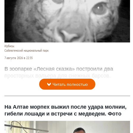
Ирбисы.
Сайлюгемский национальный парк
7 августа 2026 в 22:35
В зоопарке «Лесная сказка» построили два
просторных вольера для снежных барсов.
Читать полностью
На Алтае морпех выжил после удара молнии,
гибели лошади и встречи с медведем. Фото