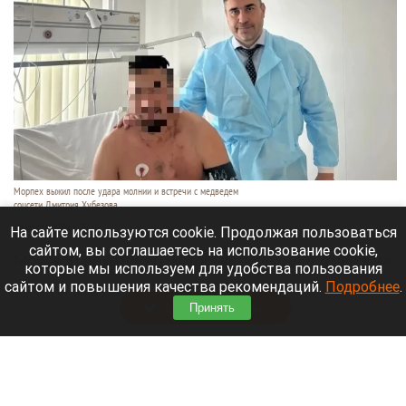
Морпех выжил после удара молнии и встречи с медведем
соцсети Дмитрия Хубезова
7 августа 2026 в 22:15
На сайте используются cookie. Продолжая пользоваться
сайтом, вы соглашаетесь на использование cookie,
Морской пехотинец, который приехал в отпуск на
которые мы используем для удобства пользования
Алтай, пережил чудовищную серию событий.
сайтом и повышения качества рекомендаций.
Подробнее
.
Читать полностью
Принять
В Барнауле водитель сбил женщину на зебре
и скрылся