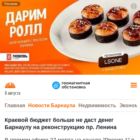
Реклама
To
F7
8 августа
Главная
Новости Барнаула
Недвижимость
Эконом
Краевой бюджет больше не даст денег
Барнаулу на реконструкцию пр. Ленина
В прямом эфире 27 марта на канале "Россия 1" в