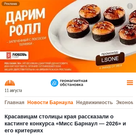
Реклама
To
F7
11 августа
Главная
Новости Барнаула
Недвижимость
Эконом
Красавицам столицы края рассказали о
кастинге конкурса «Мисс Барнаул — 2026» и
его критериях