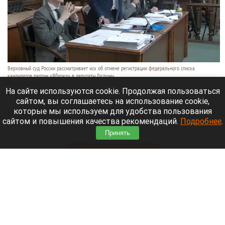
Верховный суд России рассматривает иск об отмене регистрации федерального списка
кандидатов партии «Яблоко» в депутаты Госдумы.
Скриншот видео
На сайте используются cookie. Продолжая пользоваться
10 августа 2026 в 22:25
сайтом, вы соглашаетесь на использование cookie,
которые мы используем для удобства пользования
Верховный суд РФ рассматривает иск партии
сайтом и повышения качества рекомендаций.
Подробнее
.
«Родина» об отмене регистрации федерального
Принять
списка «Яблока» на выборах в Госдуму (ГД).
Читать полностью
Признаки иностранного финансирования
выявил ЦИК у партии «Яблоко»