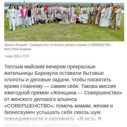
Премия «Женщина — Совершенство» от женского делового альянса «СОВЕРШЕНСТВО».
Фото: Юлия Яковлева.
1 июня 2026 в 12:59
Теплым майским вечером прекрасные
жительницы Барнаула оставили бытовые
хлопоты и деловые задачи, чтобы посвятить
время главному — самим себе. Такова миссия
ежегодной премии «Женщина — Совершенство»
от женского делового альянса
«СОВЕРШЕНСТВО»: помочь мамам, женам и
бизнесвумен услышать себя сквозь шум
повседневности и напомнить: «Я есть. Я
прекрасна. Я — совершенство».