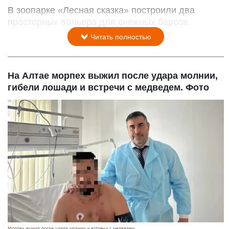
В зоопарке «Лесная сказка» построили два
просторных вольера для снежных барсов.
Читать полностью
На Алтае морпех выжил после удара молнии,
гибели лошади и встречи с медведем. Фото
Морпех выжил после удара молнии и встречи с медведем