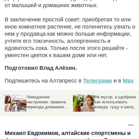
от малышей и домашних животных.
В заключение простой совет: приобретая то или
иное комнатное растение, не поленитесь узнать о
нем у продавца как можно больше информации,
учтите его токсичность, аллергенность и
ядовитость сока. Только после этого решайте -
умеестен цветок к вашем доме или нет.
Подготовил Влад Алёхин.
Подпишитесь на Алтапресс в
Телеграме
и в
Max
Чемоданное
Не мусор, а удобрение
настроение: правила
как использовать
переезда домашних
кожуру, гущу и шелуху
цветов на балкон
в хозяйстве
Михаил Евдокимов, алтайские спортсмены и