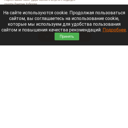
соцсети Дмитрия Хубезова
7 августа 2026 в 22:15
На сайте используются cookie. Продолжая пользоваться
сайтом, вы соглашаетесь на использование cookie,
Морской пехотинец, который приехал в отпуск на
которые мы используем для удобства пользования
Алтай, пережил чудовищную серию событий.
сайтом и повышения качества рекомендаций.
Подробнее
.
Читать полностью
Принять
В Барнауле водитель сбил женщину на зебре
и скрылся