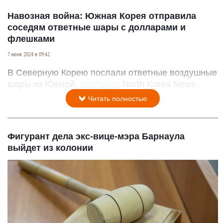
Навозная война: Южная Корея отправила
соседям ответные шары с долларами и
флешками
7 июня 2024 в 09:42
В Северную Корею послали ответные воздушные
шары из Южной,
сообщает
North Korea News.
Читать полностью
Фигурант дела экс-вице-мэра Барнаула
выйдет из колонии