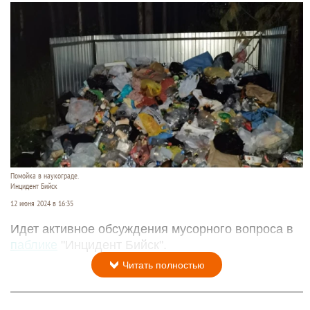
Помойка в наукограде.
Инцидент Бийск
12 июня 2024 в 16:35
Идет активное обсуждения мусорного вопроса в
паблике
"Инцидент Бийск".
Читать полностью