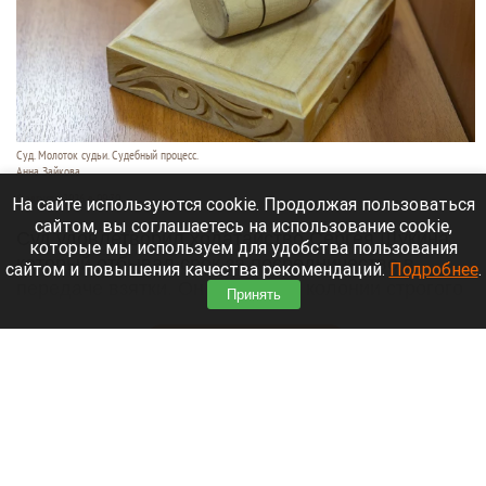
Суд. Молоток судьи. Судебный процесс.
Анна Зайкова
6 августа 2026 в 09:30
На сайте используются cookie. Продолжая пользоваться
сайтом, вы соглашаетесь на использование cookie,
Суд удовлетворил ходатайство Сергея Щукина,
которые мы используем для удобства пользования
который отбывал срок за посредничество в
сайтом и повышения качества рекомендаций.
Подробнее
.
передаче взятки. Он выйдет из колонии строгого
Принять
режима.
Читать полностью
Водители Алтайского края рассказали, при
какой цене бензина перестанут активно
ездить