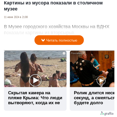
Картины из мусора показали в столичном
музее
11 июня 2024 в 21:08
В Музее городского хозяйства Москвы на ВДНХ
показали картины из вторсырья.
Читать полностью
i
Скрытая камера на
Ролик длится неск
пляже Крыма: Что люди
секунд, а смеяться
вытворяют, когда их не
будете долго
видят...