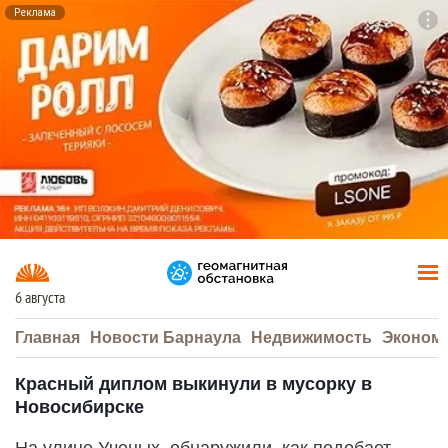
Реклама
To
F7
6 августа
Главная
Новости Барнаула
Недвижимость
Эконом
Красный диплом выкинули в мусорку в
Новосибирске
На улице Ученых, обнаружили, как подобает