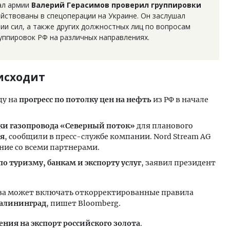
ал армии
Валерий Герасимов проверил группировки
ействованы в спецоперации на Украине. Он заслушал
и сил, а также других должностных лиц по вопросам
уппировок РФ на различных направлениях.
оисходит
ду на
прогресс по потолку цен на нефть
из РФ в начале
ки газопровода «Северный поток»
для планового
ля
, сообщили в пресс-службе компании. Nord Stream AG
ние со всеми партнерами.
по туризму, банкам и экспорту услуг
, заявил президент
юза может включать откорректированные правила
алининград
, пишет Bloomberg.
ения на экспорт российского золота
.