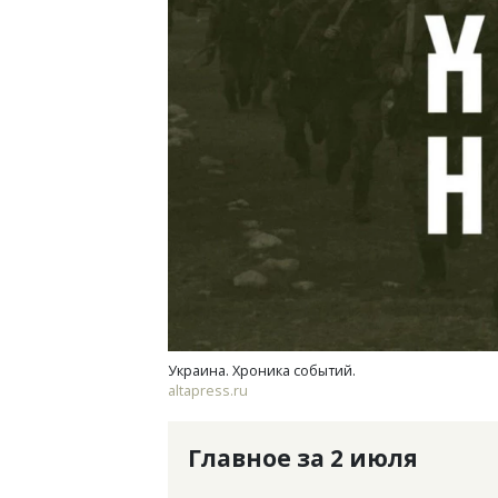
Архитектурный код начинается с
Двух
земли. Мощение крупноформатными
Каки
плитами становится новым
«Бел
стандартом благоустройства
СТРОИТЕЛЬСТВО
ДОМ
Украина. Хроника событий.
altapress.ru
Главное за 2 июля