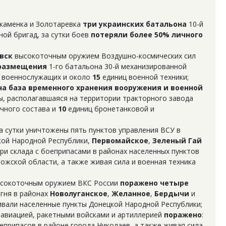
екаменка и Золотаревка
три
украинских
батальона
10-й
ой бригад, за сутки боев
потеряли более 50% личного
вск
высокоточным оружием Воздушно-космических сил
 размещения
1-го батальона 30-й механизированной
 военнослужащих и около
15
единиц военной техники;
а база временного хранения вооружения
и военной
, располагавшаяся на территории тракторного завода
чного состава и
10
единиц бронетанковой и
 сутки уничтожены пять пунктов управления ВСУ в
ой Народной Республики,
Первомайское
,
Зеленый Гай
ри склада с боеприпасами в районах населенных пунктов
ожской области, а также живая сила и военная техника
ысокоточным оружием ВКС России
поражено четыре
гня в районах
Новолуганское
,
Желанное
,
Бердычи
и
ивали населенные пункты Донецкой Народной Республики;
 авиацией, ракетными войсками и артиллерией
поражено
:
еприпасов в районе города Николаев, а также живая сила