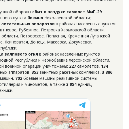
здушной обороны
сбит в воздухе самолет МиГ-29
енного пункта
Явкино
Николаевской области;
х летательных аппаратов
в районах населенных пунктов
овтневое, Рубежное, Петровка Харьковской области,
области, Петровское, Попасная, Кременная Луганской
, Ясиноватая, Донецк, Макеевка, Докучаевск,
публики;
а залпового огня
в районах населенных пунктов
одной Республики и Чернобаевка Херсонской области.
ной военной операции уничтожены:
227
самолетов,
134
ных аппаратов,
353
зенитных ракетных комплекса,
3 886
 машин,
702
боевые машины реактивной системы
ртиллерии и минометов, а также
3 954
единиц
хники.