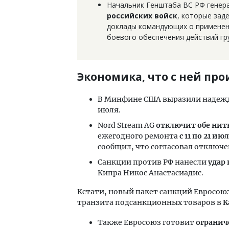
Начальник Генштаба ВС РФ генер
российских войск
, которые зад
доклады командующих о применени
боевого обеспечения действий гр
Экономика, что с ней пр
В Минфине США выразили надеж
июля.
Nord Stream AG
отключит обе нит
ежегодного ремонта
с 11 по 21 ию
сообщил, что согласовал отключе
Санкции против РФ нанесли
удар 
Кипра Никос Анастасиадис.
Кстати, новый пакет санкций Евросо
транзита подсанкционных товаров в
К
Также Евросоюз готовит
огранич