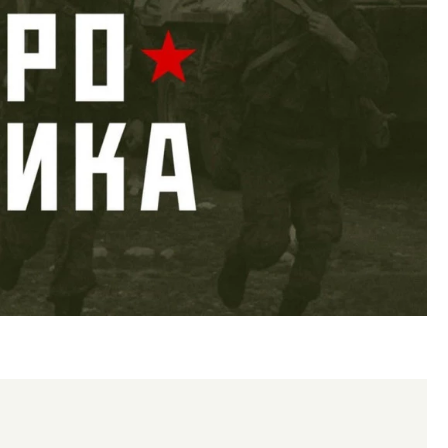
уровневые номера и вид на горы.
Смелость архитектурных 
м будет новый апарт-отель
Генеральный директор к
кур» в Белокурихе
ЗИАС — об эстетике горо
трендах в фасадах и разв
А И КВАРТИРЫ
СТРОИТЕЛЬСТВО