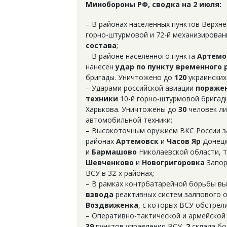
Минобороны РФ, сводка на 2 июля:
– В районах населенных пунктов Верхн
горно-штурмовой и 72-й механизированн
состава
;
– В районе населенного пункта
Артемо
нанесен
удар по пункту временного
бригады. Уничтожено до
120
украинских
– Ударами российской авиации
поражен
техники
10-й горно-штурмовой бригады
Харькова. Уничтожены до
30
человек ли
автомобильной техники;
– Высокоточным оружием ВКС России за
районах
Артемовск
и
Часов Яр
Донецк
и
Бармашово
Николаевской области, т
Шевченково
и
Новогригоровка
Запор
ВСУ в 32-х районах;
– В рамках контрбатарейной борьбы в
взвода
реактивных систем залпового о
Воздвиженка
, с которых ВСУ обстрел
– Оперативно-тактической и армейской
39
пунктов управления ВСУ,
2
склада бо