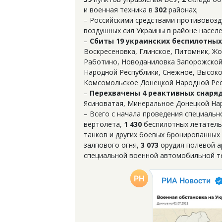
и военная техника в
302
районах;
– Российскими средствами противово
воздушных сил Украины в районе насел
–
Сбиты 19 украинских беспилотны
Воскресеновка, Глинское, Питомник, Ж
Работино, Новоданиловка Запорожской 
Народной Республики, Снежное, Высокое
Комсомольское Донецкой Народной Рес
–
Перехвачены 4 реактивных снаряд
Ясиноватая, Минеральное Донецкой Нар
– Всего с начала проведения специаль
вертолета,
1 430
беспилотных летатель
танков и других боевых бронированных
залпового огня,
3 073
орудия полевой а
специальной военной автомобильной те