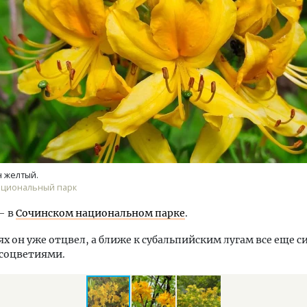
тектурный код начинается с
Смелость архитектурных 
ли. Мощение крупноформатными
Генеральный директор к
тами становится новым
ЗИАС — об эстетике горо
ндартом благоустройства
трендах в фасадах и разв
 желтый.
ОИТЕЛЬСТВО
СТРОИТЕЛЬСТВО
ациональный парк
— в
Сочинском национальном парке
.
ях он уже отцвел, а ближе к субальпийским лугам все еще с
соцветиями.