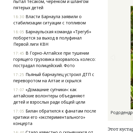
пытал тесаком, черенком и шлангом
пятерых детей
Власти Барнаула заявили о
18:30
стабилизации ситуации с топливом
Барнаульская команда «Трегуб»
18:05
поборется за выход в полуфинал
Первой лиги КВН
В Горно-Алтайске при тушении
17:45
горящего грузовика взорвалось колесо:
пострадал полицейский. Фото
Пьяный барнаулец устроил ДТП с
17:25
переворотом на Алтае и скрылся
«Домашние супчики»: как
17:07
алтайские волонтеры объединяют
детей и взрослых ради общей цели
Билан обратился к фанатам после
17:05
Рододендр
критики его «экспериментального»
концерта
Этот куста
Стало известно о скрывшихся от
16:40