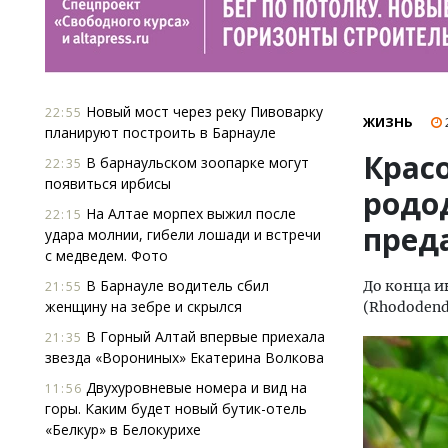
Новый мост через реку Пивоварку
22:55
ЖИЗНЬ
планируют построить в Барнауле
Крас
В барнаульском зоопарке могут
22:35
появиться ирбисы
родо
На Алтае морпех выжил после
22:15
пред
удара молнии, гибели лошади и встречи
с медведем. Фото
В Барнауле водитель сбил
До конца 
21:55
женщину на зебре и скрылся
(Rhododend
В Горный Алтай впервые приехала
21:35
звезда «Ворониных» Екатерина Волкова
Двухуровневые номера и вид на
11:56
горы. Каким будет новый бутик-отель
«Белкур» в Белокурихе