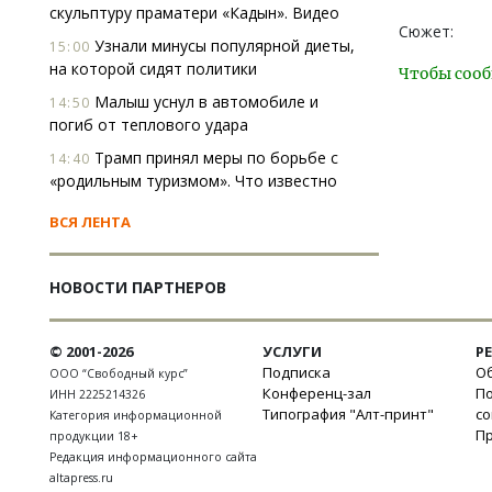
скульптуру праматери «Кадын». Видео
Сюжет:
Узнали минусы популярной диеты,
15:00
на которой сидят политики
Чтобы сооб
Малыш уснул в автомобиле и
14:50
погиб от теплового удара
Трамп принял меры по борьбе с
14:40
«родильным туризмом». Что известно
ВСЯ ЛЕНТА
НОВОСТИ ПАРТНЕРОВ
© 2001-2026
УСЛУГИ
Р
Подписка
Об
ООО “Свободный курс”
Конференц-зал
П
ИНН 2225214326
Типография "Алт-принт"
с
Категория информационной
П
продукции 18+
Редакция информационного сайта
altapress.ru