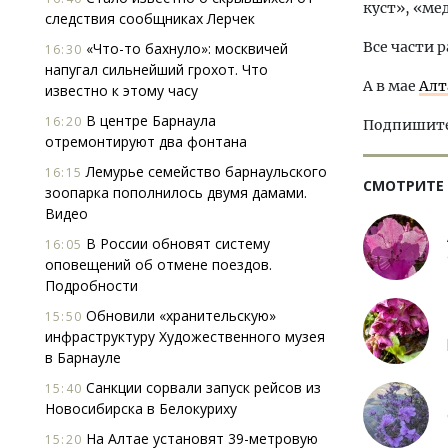
куст», «ме
следствия сообщниках Лерчек
Все части 
«Что-то бахнуло»: москвичей
16:30
напугал сильнейший грохот. Что
А в мае
Алт
известно к этому часу
В центре Барнаула
16:20
Подпишитес
отремонтируют два фонтана
Лемурье семейство барнаульского
16:15
СМОТРИТЕ
зоопарка пополнилось двумя дамами.
Видео
В России обновят систему
16:05
оповещений об отмене поездов.
Подробности
Обновили «хранительскую»
15:50
инфраструктуру Художественного музея
в Барнауле
Санкции сорвали запуск рейсов из
15:40
Новосибирска в Белокуриху
На Алтае установят 39-метровую
15:20