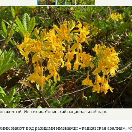
он желтый. Источник: Сочинский национальный парк
рник знают под разными именами: «кавказская азалия», 