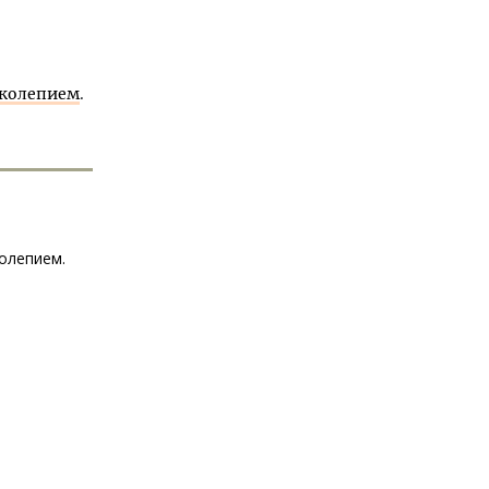
иколепием
.
олепием.