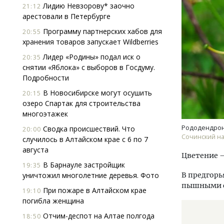
Лидию Невзорову* заочно
21:12
арестовали в Петербурге
Программу партнерских хабов для
20:55
хранения товаров запускает Wildberries
Лидер «Родины» подал иск о
20:35
снятии «Яблока» с выборов в Госдуму.
Подробности
Ищем новые берега. Гендиректор
Архи
В Новосибирске могут осушить
20:15
«Жилищной инициативы» Юрий
зем
озеро Спартак для строительства
Гатилов — о том, как девелоперу
пли
многоэтажек
оставаться на плаву, когда рынок
ста
штормит
Рододендрон
Сводка происшествий. Что
20:00
СТР
Сочинский н
случилось в Алтайском крае с 6 по 7
СТРОИТЕЛЬСТВО
августа
Цветение 
В Барнауле застройщик
19:35
уничтожил многолетние деревья. Фото
В предгорь
пышными 
При пожаре в Алтайском крае
19:10
погибла женщина
Отчим-деспот на Алтае полгода
18:50