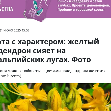
21 ИЮНЯ 2025
15:05
ота с характером: желтый
дендрон сияет на
альпийских лугах. Фото
июня можно любоваться цветами рододендрона желтого
ron luteum).