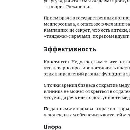
услугу. «Для этого мы создаем сервис,
- говорит Романенко.
Прием врача в государственных полик
медперсонала, а опять же в желании з
кампанию: не секрет, что есть аптеки,
«тандеме» с врачами, их рекомендуют 
Эффективность
Константин Недосеко, заместитель гла
что неверно противопоставлять платн
этих направлений разные функции и з
С точки зрения бизнеса открытие мед
клиника не может открыться в отдален
что, когда речь идет о доступности 
По данным минздрава, в крае полторы 
человек, и там обеспечить жителей м
Цифра