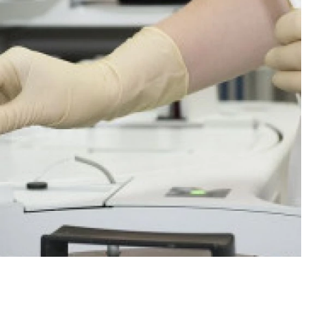
ость архитектурных идей.
Ищем новые берега. Ген
еральный директор компании
«Жилищной инициативы»
 — об эстетике городов,
Гатилов — о том, как де
дах в фасадах и развитии рынка
оставаться на плаву, ког
штормит
ОИТЕЛЬСТВО
СТРОИТЕЛЬСТВО