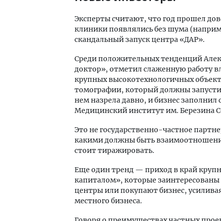
Эксперты считают, что год прошел до
клиники появлялись без шума (наприм
скандальный запуск центра «ДАР».
Среди положительных тенденций Алек
доктор», отметил слаженную работу вл
крупных высокотехнологичных объект
томографии, который должны запустит
нем назрела давно, и бизнес заполнил
Медицинский институт им. Березина Се
Это не государственно-частное партне
какими должны быть взаимоотношения 
стоит тиражировать.
Еще один тренд — приход в край круп
капиталом», которые заинтересованы 
центры или покупают бизнес, усилива
местного бизнеса.
Говоря о преимуществах частных прое