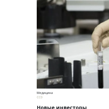
Смел
Ген
ЗИАС
трен
СТР
Медицина
СС0
Новые инвесторы