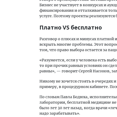
Бизнес не участвует в конкурсах и ау
финансирования и отталкивается толь
услуге. Поэтому проекты реализуются 
Платно VS бесплатно
Разговор о плюсах и минусах платной
вскрыть многие проблемы. Этот вопрос 
том, что право выбора остается за пац
«Разумеется, если у человека есть выб
то при прочих равных условиях он сдела
равны», — говорит Сергей Насонов, з
Никому не хочется стоять в очередях и
примеру, в процедурном кабинете. По
По словам Павла Бодюха, исполнитель
лаборатории, бесплатной медицине не 
было лет 30 лет назад, когда врачи «ле
надо зарабатывать».