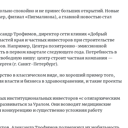
вольно спокойно и не принес больших открытий. Новые
ер, филиал «Пигмалиона), а главной новостью стал
сандр Трофимов, директор сети клиник «Добрый
астей края и частных инвесторов при строительстве
ов. Например, Центра позитронно-эмиссионной
ь в первом квартале следующего года. Потребность в
 свободную нишу: центр строит частная компания —
ргея (г. Санкт-Петербург).
рство в классическом виде, но хороший пример того,
власти и бизнеса в здравоохранении, и такие проекты
ных институциональных инвесторов «с олигархическим
развиваться за Уралом. Они возводят медицинские
я конкуренцию и существенно усложняя работу
ктов, Александр Трофимов подчеркнул их мобильность.