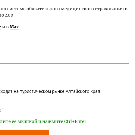
 по системе обязательного медицинского страхования в
ло 400
е
и в
Max
сходит на туристическом рынке Алтайского края
а"
лите ее мышкой и нажмите Ctrl+Enter