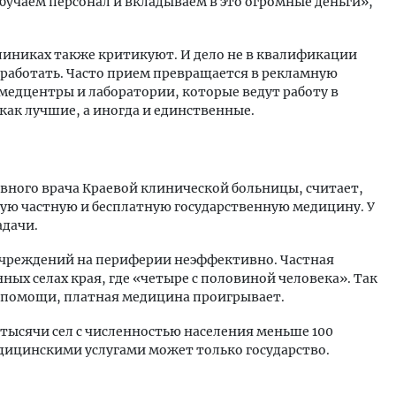
 обучаем персонал и вкладываем в это огромные деньги»,
линиках также критикуют. И дело не в квалификации
аработать. Часто прием превращается в рекламную
 медцентры и лаборатории, которые ведут работу в
как лучшие, а иногда и единственные.
вного врача Краевой клинической больницы, считает,
ую частную и бесплатную государственную медицину. У
адачи.
учреждений на периферии неэффективно. Частная
ных селах края, где «четыре с половиной человека». Так
медпомощи, платная медицина проигрывает.
тысячи сел с численностью населения меньше 100
едицинскими услугами может только государство.