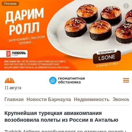
Реклама
To
F7
11 августа
Главная
Новости Барнаула
Недвижимость
Эконом
Крупнейшая турецкая авиакомпания
возобновила полеты из России в Анталью
Turkish Airlines возобновляет со вторника полеты