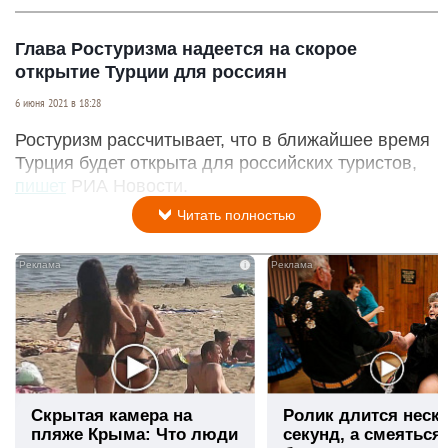
Глава Ростуризма надеется на скорое
открытие Турции для россиян
6 июня 2021 в 18:28
Ростуризм рассчитывает, что в ближайшее время
Турция будет открыта для российских туристов,
пишет
РИА Новости.
Читать полностью
i
Скрытая камера на
Ролик длится неск
пляже Крыма: Что люди
секунд, а смеяться