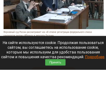
Верховный суд России рассматривает иск об отмене регистрации федерального списка
кандидатов партии «Яблоко» в депутаты Госдумы.
Скриншот видео
На сайте используются cookie. Продолжая пользоваться
10 августа 2026 в 22:25
сайтом, вы соглашаетесь на использование cookie,
которые мы используем для удобства пользования
Верховный суд РФ рассматривает иск партии
сайтом и повышения качества рекомендаций.
Подробнее
.
«Родина» об отмене регистрации федерального
Принять
списка «Яблока» на выборах в Госдуму (ГД).
Читать полностью
Признаки иностранного финансирования
выявил ЦИК у партии «Яблоко»