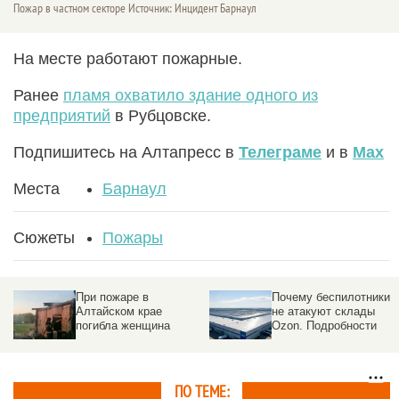
Пожар в частном секторе Источник: Инцидент Барнаул
На месте работают пожарные.
Ранее
пламя охватило здание одного из
предприятий
в Рубцовске.
Подпишитесь на Алтапресс в
Телеграме
и в
Max
Места
Барнаул
Сюжеты
Пожары
При пожаре в
Почему беспилотники
Алтайском крае
не атакуют склады
погибла женщина
Ozon. Подробности
ПО ТЕМЕ: