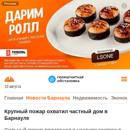
Реклама
To
F7
10 августа
Главная
Новости Барнаула
Недвижимость
Эконом
Крупный пожар охватил частный дом в
Барнауле
Сильный пожар произошел в частном секторе в