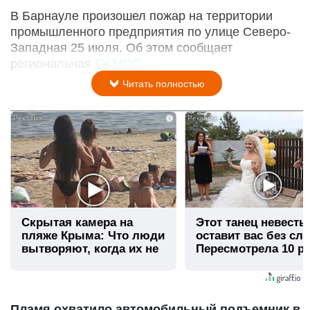
В Барнауле произошел пожар на территории
промышленного предприятия по улице Северо-
Западная 25 июля. Об этом сообщает
региональная
ГУ МЧС.
Читать полностью
i
Скрытая камера на
Этот танец невесты
пляже Крыма: Что люди
оставит вас без сло
вытворяют, когда их не
Пересмотрела 10 ра
видят...
Пламя охватило автомобильный подъемник в