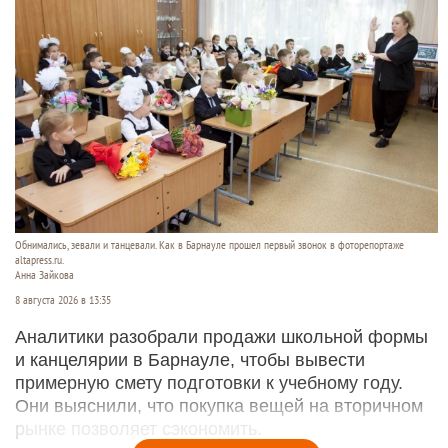
Обнимались, зевали и танцевали. Как в Барнауле прошел первый звонок в фоторепортаже
altapress.ru.
Анна Зайкова
8 августа 2026 в 13:35
Аналитики разобрали продажи школьной формы
и канцелярии в Барнауле, чтобы вывести
примерную смету подготовки к учебному году.
Они выяснили, что покупка вещей на вторичном
рынке позволяет сэкономить.