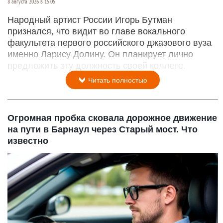
8 августа 2026 в 15:05
Народный артист России Игорь Бутман
признался, что видит во главе вокального
факультета первого российского джазового вуза
именно Ларису Долину. Он планирует лично
предложить эту должность своей коллеге.
Читать полностью
Огромная пробка сковала дорожное движение
на пути в Барнаул через Старый мост. Что
известно