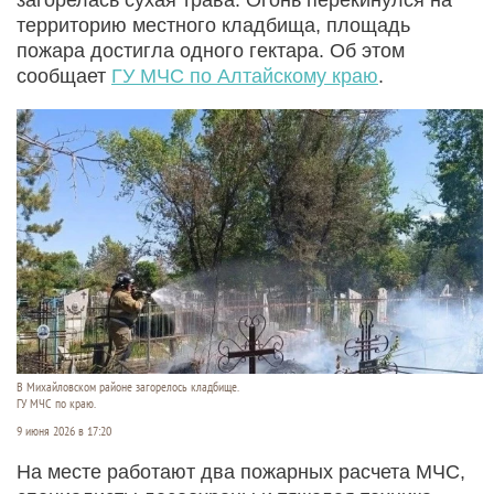
территорию местного кладбища, площадь
пожара достигла одного гектара. Об этом
сообщает
ГУ МЧС по Алтайскому краю
.
В Михайловском районе загорелось кладбище.
ГУ МЧС по краю.
9 июня 2026 в 17:20
На месте работают два пожарных расчета МЧС,