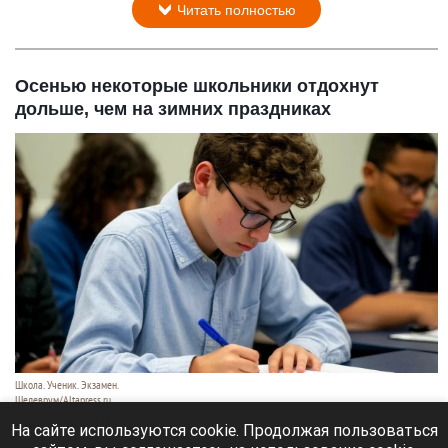
Читать полностью
Осенью некоторые школьники отдохнут
дольше, чем на зимних праздниках
Школа. Ученик. Экзамен.
Шедеврум/Altapress.ru
8 августа 2026 в 12:35
На сайте используются cookie. Продолжая пользоваться