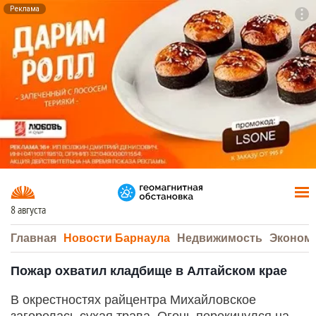
Реклама
To
F7
8 августа
Главная
Новости Барнаула
Недвижимость
Эконом
Пожар охватил кладбище в Алтайском крае
В окрестностях райцентра Михайловское
загорелась сухая трава. Огонь перекинулся на