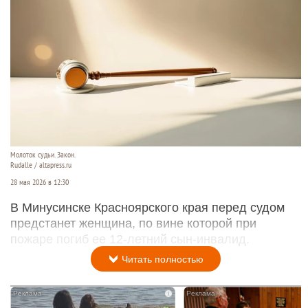
Молоток судьи. Закон.
Rudalle / altapress.ru
28 мая 2026 в 12:30
В Минусинске Красноярского края перед судом
предстанет женщина, по вине которой при
пожаре погиб ее 12‑летний сын‑инвалид.
Читать полностью
i