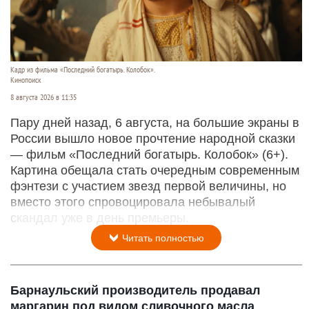
Кадр из фильма «Последний богатырь. Колобок».
Кинопоиск
8 августа 2026 в 11:35
Пару дней назад, 6 августа, на большие экраны в
России вышло новое прочтение народной сказки
— фильм «Последний богатырь. Колобок» (6+).
Картина обещала стать очередным современным
фэнтези с участием звезд первой величины, но
вместо этого спровоцировала небывалый
скандал уже в день премьеры.
Читать полностью
Барнаульский производитель продавал
маргарин под видом сливочного масла