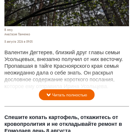
В лесу.
Анастасия Панченко
8 августа 2026 в 09:05
Валентин Дегтерев, близкий друг главы семьи
Усольцевых, внезапно получил от них весточку.
Пропавшая в тайге Красноярского края семья
неожиданно дала о себе знать. Он раскрыл
дословное содержание короткого послания,
которое ему отправила Ирина Усольцева.
Читать полностью
Спешите копать картофель, откажитесь от
кровопролития и не откладывайте ремонт в
Ермолаев день 8 августа