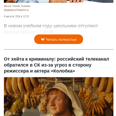
Школа. Ученик. Экзамен.
Шедеврум/Altapress.ru
8 августа 2026 в 12:35
В новом учебном году школьники отгуляют
осенью целых 12 дней.
Читать полностью
От хейта к криминалу: российский телеканал
обратился в СК из-за угроз в сторону
режиссера и актера «Колобка»