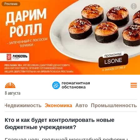
Реклама
To
F7
8 августа
а
Недвижимость
Экономика
Авто
Промышленность
Кто и как будет контролировать новые
бюджетные учреждения?
Главная цель грядущей масштабной реформы