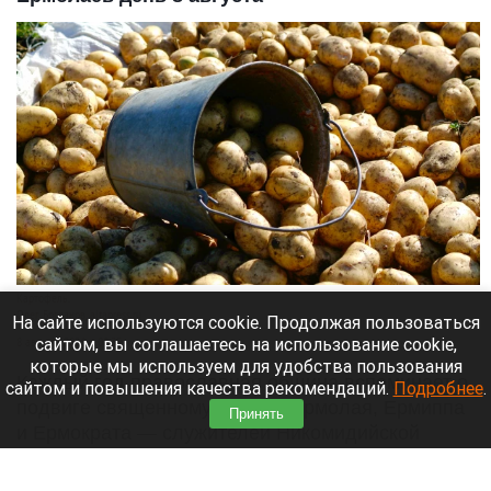
Картофель.
Олег Богданов, altapress.ru
На сайте используются cookie. Продолжая пользоваться
сайтом, вы соглашаетесь на использование cookie,
8 августа 2026 в 08:35
которые мы используем для удобства пользования
Каждый год православная община вспоминает о
сайтом и повышения качества рекомендаций.
Подробнее
.
подвиге священномучеников Ермолая, Ермиппа
Принять
и Ермократа — служителей Никомидийской
церкви. В эпоху суровых гонений они смело
несли людям слово Христово. Народная