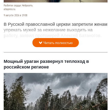
Разбитое сердце. Нейросеть.
altapress.ru.
9 августа 2026 в 19:08
В Русской православной церкви запретили женам
упрекать мужей за нежелание выходить на
работу, заявил протоиерей Алексей Батаногов.
Читать полностью
Мощный ураган развернул теплоход в
российском регионе