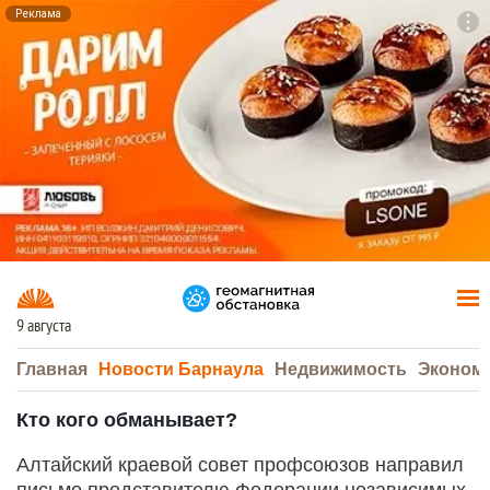
Реклама
To
F7
9 августа
Главная
Новости Барнаула
Недвижимость
Эконом
Кто кого обманывает?
Алтайский краевой совет профсоюзов направил
письмо представителю Федерации независимых