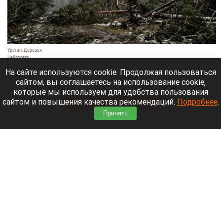
Ураган. Деревья
Нейросети
9 августа 2026 в 18:35
На сайте используются cookie. Продолжая пользоваться
сайтом, вы соглашаетесь на использование cookie,
Мощный ураган бушует в Самарской области.
которые мы используем для удобства пользования
сайтом и повышения качества рекомендаций.
Подробнее
.
Читать полностью
Принять
Москвичей призвали оставаться дома