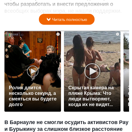
чтобы разработать и внести предложения о
всеобщих выборах мэра, не нашли поддержки.
Читать полностью
i
i
Ролик длится
Скрытая камера на
Э
несколько секунд, а
пляже Крыма: Что
о
смеяться вы будете
люди вытворяют,
с
долго
когда их не видят...
П
р
В Барнауле не смогли осудить активистов Рау
и Бурыкину за слишком близкое расстояние