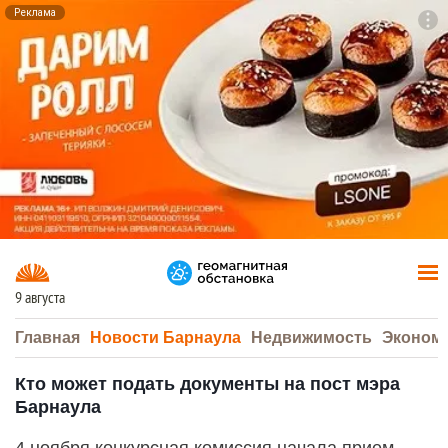
Реклама
To
F7
9 августа
Главная
Новости Барнаула
Недвижимость
Эконом
Кто может подать документы на пост мэра
Барнаула
4 ноября конкурсная комиссия начала прием