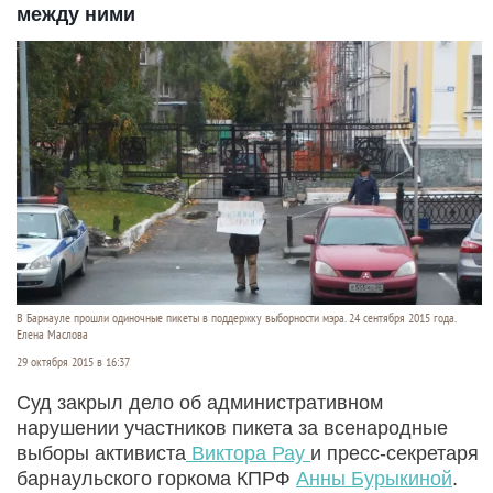
между ними
В Барнауле прошли одиночные пикеты в поддержку выборности мэра. 24 сентября 2015 года.
Елена Маслова
29 октября 2015 в 16:37
Суд закрыл дело об административном
нарушении участников пикета за всенародные
выборы активиста
Виктора Рау
и пресс-секретаря
барнаульского горкома КПРФ
Анны Бурыкиной
.