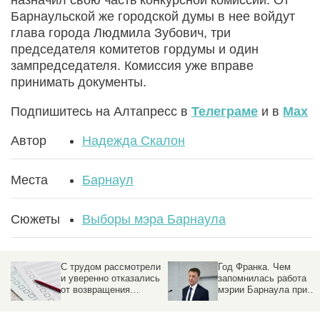
Барнаульской же городской думы в нее войдут
глава города Людмила Зубович, три
председателя комитетов гордумы и один
зампредседателя. Комиссия уже вправе
принимать документы.
Подпишитесь на Алтапресс в
Телеграме
и в
Max
Автор
Надежда Скалон
Места
Барнаул
Сюжеты
Выборы мэра Барнаула
и
Год Франка. Чем
Барнаул обрел нового
ь
запомнилась работа
главу: что это значит и
мэрии Барнаула при
ждать ли перемен?
новом градоначальнике