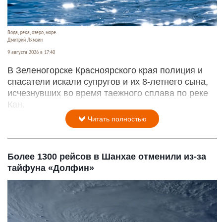
Вода, река, озеро, море.
Дмитрий Лямзин
9 августа 2026 в 17:40
В Зеленогорске Красноярского края полиция и
спасатели искали супругов и их 8-летнего сына,
исчезнувших во время таежного сплава по реке
Кан.
Читать полностью
Более 1300 рейсов в Шанхае отменили из-за
тайфуна «Долфин»