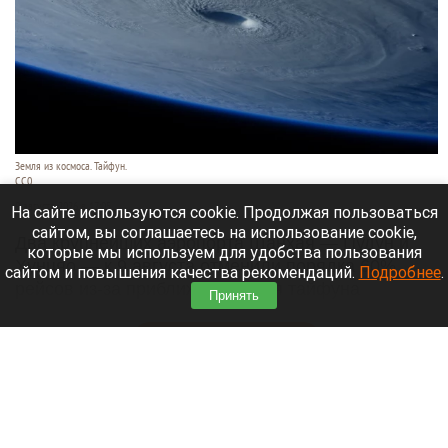
Земля из космоса. Тайфун.
СС0
9 августа 2026 в 17:05
На сайте используются cookie. Продолжая пользоваться
сайтом, вы соглашаетесь на использование cookie,
Два крупнейших аэропорта Шанхая — Пудун и
которые мы используем для удобства пользования
Хунцяо — к 9 августа отменили порядка 60%
сайтом и повышения качества рекомендаций.
Подробнее
.
рейсов из-за приближающегося тайфуна
Принять
«Долфин».
Читать полностью
Россиянин выстрелил в голову сотруднику
автосервиса