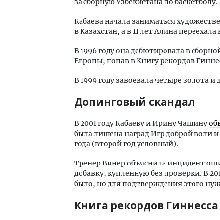
за сборную Узбекистана по баскетболу. 
Кабаева начала заниматься художествен
в Казахстан, а в 11 лет Алина переехал
В 1996 году она дебютировала в сборно
Европы, попав в Книгу рекордов Гинне
В 1999 году завоевала четыре золота и 
Допинговый скандал
В 2001 году Кабаеву и Ирину Чащину
об
была лишена наград Игр доброй воли и
года (второй год условный).
Тренер Винер объяснила инцидент оши
добавку, купленную без проверки. В 20
было, но для подтверждения этого ну
Книга рекордов Гиннесса