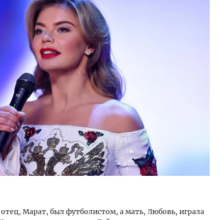
м новые берега. Гендиректор
Архитектурный код начин
лищной инициативы» Юрий
земли. Мощение крупно
лов — о том, как девелоперу
плитами становится нов
ваться на плаву, когда рынок
стандартом благоустрой
рмит
СТРОИТЕЛЬСТВО
ОИТЕЛЬСТВО
 отец, Марат, был футболистом, а мать, Любовь, играла