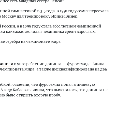
У нее есть младшая сестра Лейсан.
ной гимнастикой в 3,5 года. В 1991 году семья переехала
а в Москву для тренировок у Ирины Винер.
й России, а в 1998 году стала абсолютной чемпионкой
сса как самая молодая чемпионка среди взрослых.
две серебра на чемпионате мира.
винили
в употреблении допинга — фуросемида. Алина
 чемпионата мира, а также дисквалифицирована на два
бкой, отметив, что фуросемид попал в пищевую
18 году Кабаева заявила, что выяснилось, что допинга не
жно было открыть вторую пробу.