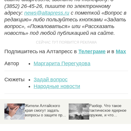
(3852) 26-45-26, пишите по электронному
адресу:
news@altapress.ru
с пометкой «Вопрос в
редакцию» либо пользуйтесь кнопками «Задать
вопрос», «Пожаловаться» или «Рассказать
новость» под любой публикацией на сайте.
Подпишитесь на Алтапресс в
Телеграме
и в
Max
Автор
Маргарита Перегудова
Сюжеты
Задай вопрос
Народные новости
Жители Алтайского
Разбор. Что такое
края смогут задать
тактическое ядерное
вопросы о защите прав
оружие, и что
от неправомерных
произойдет, если его
действий кредиторов
применить