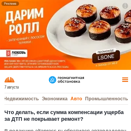
Реклама
To
F7
7 августа
а
Недвижимость
Экономика
Авто
Промышленность
Что делать, если сумма компенсации ущерба
за ДТП не покрывает ремонт?
В редакцию altapress.ru обратился автовладелец