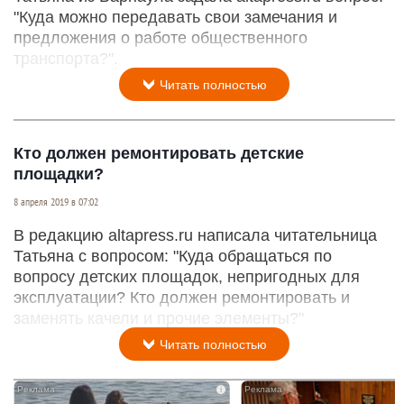
"Куда можно передавать свои замечания и
предложения о работе общественного
транспорта?".
Читать полностью
Кто должен ремонтировать детские
площадки?
8 апреля 2019 в 07:02
В редакцию altapress.ru написала читательница
Татьяна с вопросом: "Куда обращаться по
вопросу детских площадок, непригодных для
эксплуатации? Кто должен ремонтировать и
заменять качели и прочие элементы?"
Читать полностью
i