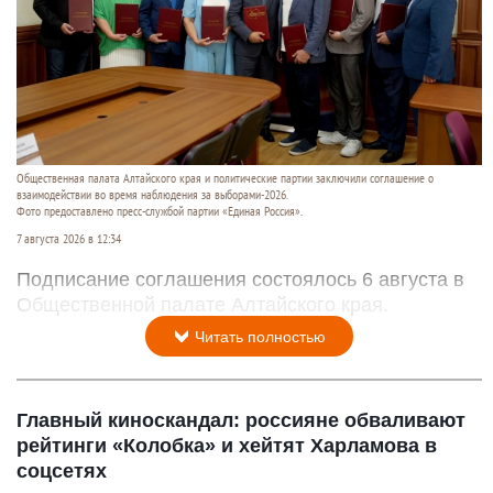
Общественная палата Алтайского края и политические партии заключили соглашение о
взаимодействии во время наблюдения за выборами-2026.
Фото предоставлено пресс-службой партии «Единая Россия».
7 августа 2026 в 12:34
Подписание соглашения состоялось 6 августа в
Общественной палате Алтайского края.
Читать полностью
Главный киноскандал: россияне обваливают
рейтинги «Колобка» и хейтят Харламова в
соцсетях