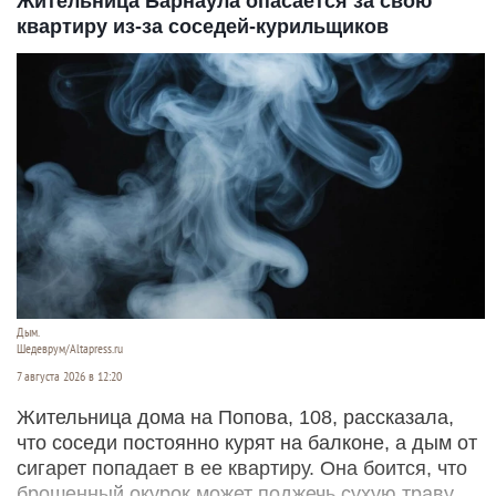
Жительница Барнаула опасается за свою
квартиру из-за соседей-курильщиков
Дым.
Шедеврум/Altapress.ru
7 августа 2026 в 12:20
Жительница дома на Попова, 108, рассказала,
что соседи постоянно курят на балконе, а дым от
сигарет попадает в ее квартиру. Она боится, что
брошенный окурок может поджечь сухую траву