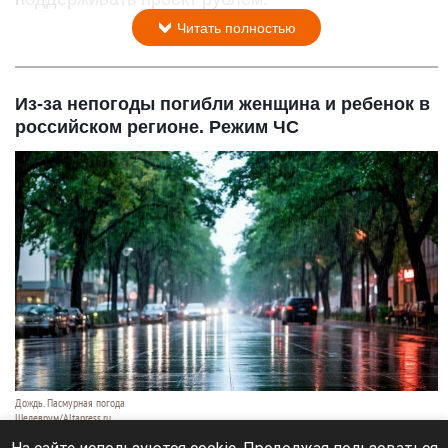
Читать полностью
Из-за непогоды погибли женщина и ребенок в
российском регионе. Режим ЧС
Дождь. Пасмурная погода
Шедеврум/Altapress.ru
7 августа 2026 в 10:05