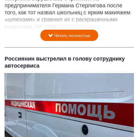
предпринимателя Германа Стерлигова после
того, как тот назвал школьниц с ярким макияжем
«шлюхами» и сравнил их с раскрашенными
папуасами. Об этом
сообщает Life.ru.
Читать полностью
Россиянин выстрелил в голову сотруднику
автосервиса