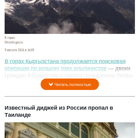
В горах.
04.mchs.gov.ru
9 августа 2026 в 16:05
В горах Кыргызстана продолжается поисковая
операция по розыску трех альпинистов
— двоих
граждан Белоруссии и одного гражданина Литвы.
Читать полностью
Известный диджей из России пропал в
Таиланде