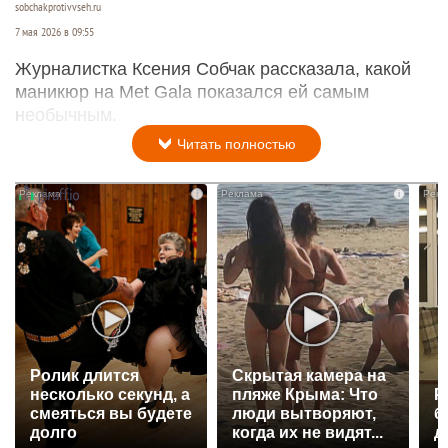
sobchakprotivvseh.ru
7 мая 2026 в 09:55
Журналистка Ксения Собчак рассказала, какой
маникюр на Met Gala показался ей самым
необычным.
Читать полностью
i
i
Ролик длится
Скрытая камера на
несколько секунд, а
пляже Крыма: Что
Р
смеяться вы будете
люди вытворяют,
б
долго
когда их не видят...
д