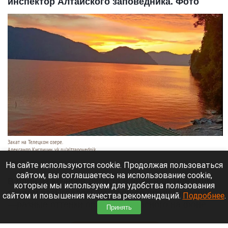
инспектор Алтайского заповедника. Фото
Закат на Телецком озере.
Александр Кислицин, vk.ru/altzapovednik
9 августа 2026 в 15:05
На сайте используются cookie. Продолжая пользоваться
сайтом, вы соглашаетесь на использование cookie,
В один из вечеров августа в небе над Телецким
которые мы используем для удобства пользования
озером разыгралось настоящее представление:
сайтом и повышения качества рекомендаций.
Подробнее
.
—разные оттенки оранжево-красного на фоне
Принять
синевы вод озера и величественных гор.