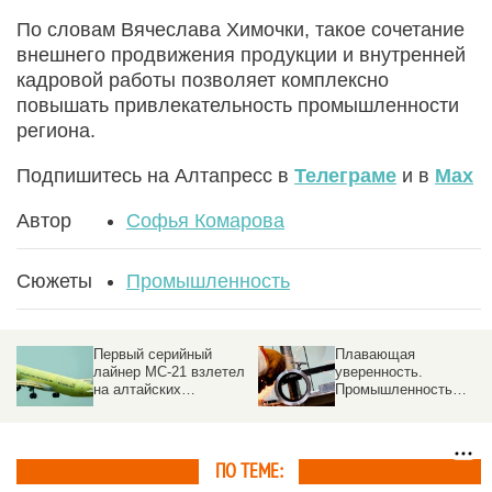
По словам Вячеслава Химочки, такое сочетание
внешнего продвижения продукции и внутренней
кадровой работы позволяет комплексно
повышать привлекательность промышленности
региона.
Подпишитесь на Алтапресс в
Телеграме
и в
Max
Автор
Софья Комарова
Сюжеты
Промышленность
Первый серийный
Плавающая
лайнер МС-21 взлетел
уверенность.
на алтайских
Промышленность
авиашинах
России переживает
этап структурной
перестройки
ПО ТЕМЕ: