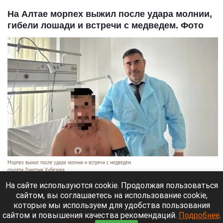
На Алтае морпех выжил после удара молнии,
гибели лошади и встречи с медведем. Фото
Морпех выжил после удара молнии и встречи с медведем
соцсети Дмитрия Хубезова
7 августа 2026 в 22:15
На сайте используются cookie. Продолжая пользоваться
сайтом, вы соглашаетесь на использование cookie,
Морской пехотинец, который приехал в отпуск на
которые мы используем для удобства пользования
Алтай, пережил чудовищную серию событий.
сайтом и повышения качества рекомендаций.
Подробнее
.