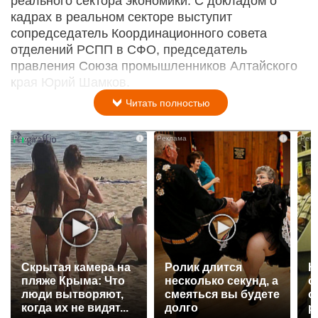
реального сектора экономики. С докладом о
кадрах в реальном секторе выступит
сопредседатель Координационного совета
отделений РСПП в СФО, председатель
правления Союза промышленников Алтайского
края Юрий Шамков.
Читать полностью
i
i
Скрытая камера на
Ролик длится
К
пляже Крыма: Что
несколько секунд, а
о
люди вытворяют,
смеяться вы будете
о
когда их не видят...
долго
р