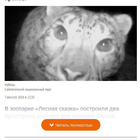
Ирбисы.
Сайлюгемский национальный парк
7 августа 2026 в 22:35
В зоопарке «Лесная сказка» построили два
просторных вольера для снежных барсов.
Читать полностью