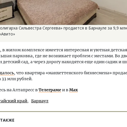
олигарха Сильвестра Сергеева» продается в Барнауле за 9,9 мл
«Авито»
, в жилом комплексе имеется интересная и уютная детска
льшая парковка, где не возникает проблем с местами. Во дв
 детский сад, а через дорогу находятся еще один садик и ш
щалось
, что квартира «манхеттенского бизнесмена» продае
 33 млн рублей.
ь на Алтапресс в
Телеграме
и в
Max
тайский край
Барнаул
 ТАКЖЕ