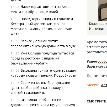
Директор автошколы на Алтае
16:05
фиктивно обучал водителей
Парад корги, шпицы в коляске и
15:35
Квартира «
бесстрашный кролик: как прошел
Источник: 
фестиваль «Лапки-тапки» в Барнауле.
Фото
Ларисе Долиной хотят
15:05
Кроме того
предложить высокую должность в вузе
а также бо
расположен
Уже больше полугода пытаются
14:35
продать ресторан с видом на
Ранее
сооб
барнаульский «Арбат»
Барнауле за
Выделили три категории граждан,
14:05
которым повысят пенсии. Подробности
Подпишитес
Стали известны барнаульские
13:35
Места
Ал
цены на сбор ребенка в школу и
способы сэкономить
Огромная пробка сковала
13:05
СМОТРИТЕ
дорожное движение на пути в Барнаул