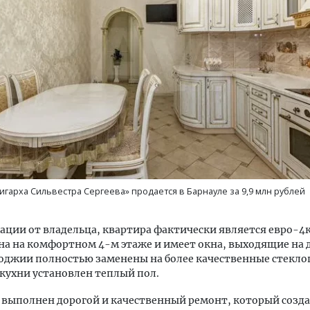
уровневые номера и вид на горы.
Ищем новые берега. Ген
м будет новый бутик-отель
«Жилищной инициативы»
кур» в Белокурихе
Гатилов — о том, как де
оставаться на плаву, ког
штормит
А И КВАРТИРЫ
игарха Сильвестра Сергеева» продается в Барнауле за 9,9 млн рублей
СТРОИТЕЛЬСТВО
ции от владельца, квартира фактически является евро-4к
а на комфортном 4-м этаже и имеет окна, выходящие на 
оджии полностью заменены на более качественные стеклоп
кухни установлен теплый пол.
 выполнен дорогой и качественный ремонт, который созда