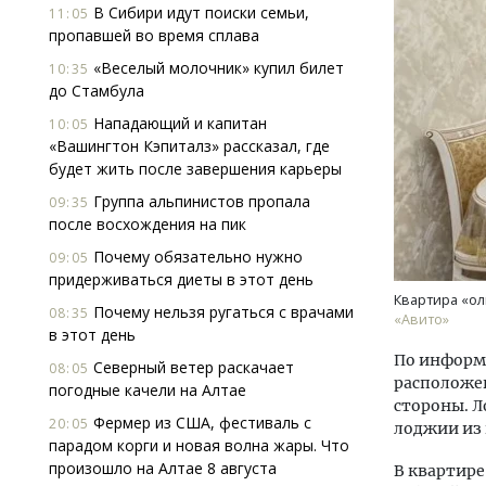
В Сибири идут поиски семьи,
11:05
пропавшей во время сплава
«Веселый молочник» купил билет
10:35
до Стамбула
Нападающий и капитан
10:05
«Вашингтон Кэпиталз» рассказал, где
будет жить после завершения карьеры
Двух
Группа альпинистов пропала
09:35
Каки
после восхождения на пик
«Бел
Почему обязательно нужно
09:05
придерживаться диеты в этот день
ДОМ
Квартира «ол
Почему нельзя ругаться с врачами
08:35
«Авито»
в этот день
По информа
Северный ветер раскачает
08:05
расположен
погодные качели на Алтае
стороны. Л
Фермер из США, фестиваль с
20:05
лоджии из 
парадом корги и новая волна жары. Что
произошло на Алтае 8 августа
В квартире