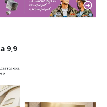
а 9,9
одается она
е о