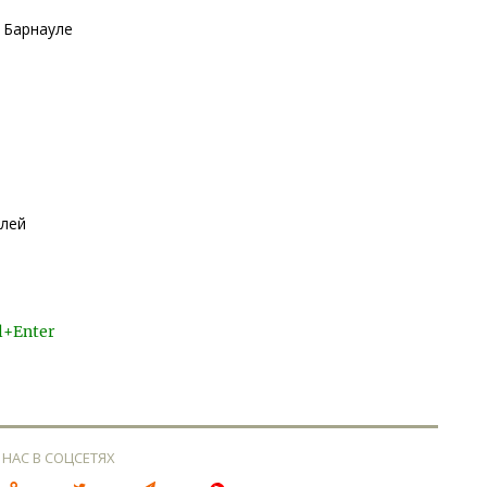
 Барнауле
блей
l+Enter
 НАС В СОЦСЕТЯХ