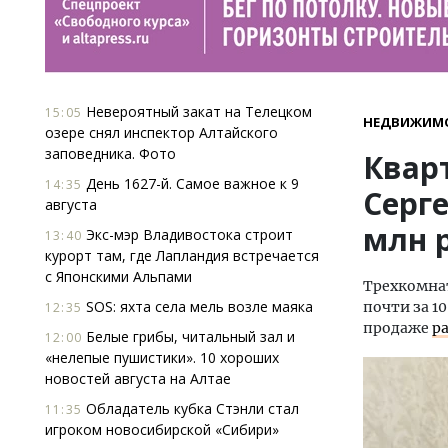
Невероятный закат на Телецком
15:05
НЕДВИЖИМ
озере снял инспектор Алтайского
заповедника. Фото
Квар
День 1627-й. Самое важное к 9
14:35
Серге
августа
млн 
Экс-мэр Владивостока строит
13:40
курорт там, где Лапландия встречается
с Японскими Альпами
Трехкомнат
SOS: яхта села мель возле маяка
почти за 1
12:35
продаже
р
Белые грибы, читальный зал и
12:00
«нелепые пушистики». 10 хороших
новостей августа на Алтае
Обладатель кубка Стэнли стал
11:35
игроком новосибирской «Сибири»