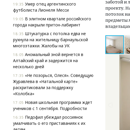
заботой и 
Умер отец аргентинского
19:35
проекту. Н
футболиста Лионеля Месси
потолок на
В элитном квартале российского
19:05
предметы м
города накрыли притон-лабиринт
владельца
Штукатурка с потолка едва не
18:35
рухнула на жительницу барнаульской
многоэтажки. Жалобы на УК
Аномальный зной вернется в
18:05
Алтайский край и задержится на
несколько дней
«Не позорься, Олеся». Соведущую
17:35
Журавлева в «Натальной карте»
раскритиковали за поддержку
«Колобка»
Новая школьная программа ждет
17:05
учеников с 1 сентября. Подробности
Педофил убеждал россиянок
16:35
умалчивать о его приставаниях к их
детям