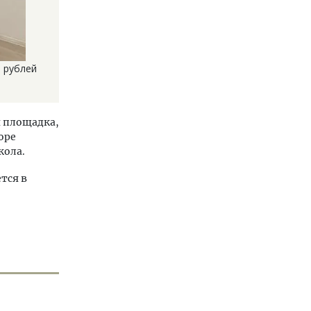
н рублей
я площадка,
оре
кола.
тся в