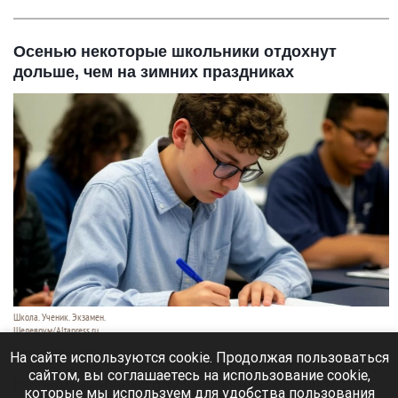
Осенью некоторые школьники отдохнут
дольше, чем на зимних праздниках
Школа. Ученик. Экзамен.
Шедеврум/Altapress.ru
8 августа 2026 в 12:35
На сайте используются cookie. Продолжая пользоваться
сайтом, вы соглашаетесь на использование cookie,
В новом учебном году школьники отгуляют
которые мы используем для удобства пользования