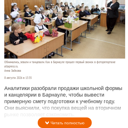
Обнимались, зевали и танцевали. Как в Барнауле прошел первый звонок в фоторепортаже
altapress.ru.
Анна Зайкова
8 августа 2026 в 13:35
Аналитики разобрали продажи школьной формы
и канцелярии в Барнауле, чтобы вывести
примерную смету подготовки к учебному году.
Они выяснили, что покупка вещей на вторичном
рынке позволяет сэкономить.
Читать полностью