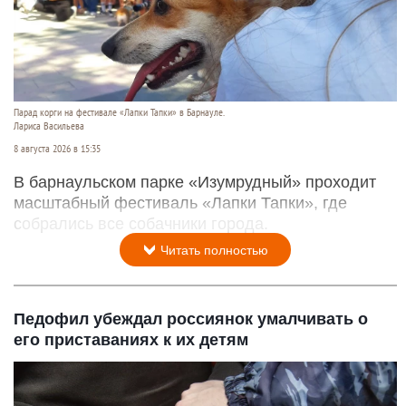
Парад корги на фестивале «Лапки Тапки» в Барнауле.
Лариса Васильева
8 августа 2026 в 15:35
В барнаульском парке «Изумрудный» проходит
масштабный фестиваль «Лапки Тапки», где
собрались все собачники города.
Читать полностью
Педофил убеждал россиянок умалчивать о
его приставаниях к их детям