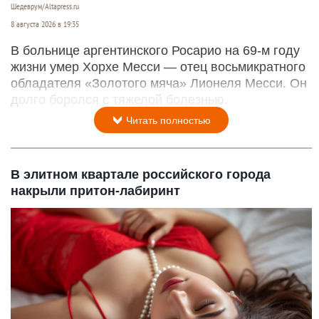
Шедеврум/Altapress.ru
8 августа 2026 в 19:35
В больнице аргентинского Росарио на 69-м году
жизни умер Хорхе Месси — отец восьмикратного
обладателя «Золотого мяча» Лионеля Месси. Он
долго боролся с тяжелой болезнью.
Читать полностью
В элитном квартале российского города
накрыли притон-лабиринт