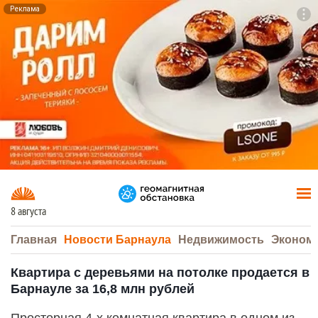
Реклама
To
F7
8 августа
Главная
Новости Барнаула
Недвижимость
Эконом
Квартира с деревьями на потолке продается в
Барнауле за 16,8 млн рублей
Прocторная 4-х комнатная квaртиpа в одном из