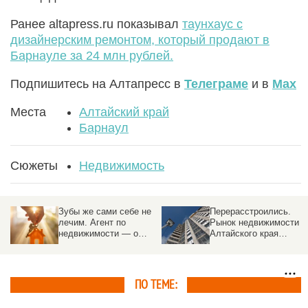
Ранее altapress.ru показывал
таунхаус с
дизайнерским ремонтом, который продают в
Барнауле за 24 млн рублей.
Подпишитесь на Алтапресс в
Телеграме
и в
Max
Места
Алтайский край
Барнаул
Сюжеты
Недвижимость
Зубы же сами себе не
Перерасстроились.
лечим. Агент по
Рынок недвижимости
недвижимости — о
Алтайского края
трендах, «эффекте
обгоняет соседей с
Долиной», и о том,
надеждой на
почему риелтор нужен
потепление
ПО ТЕМЕ: