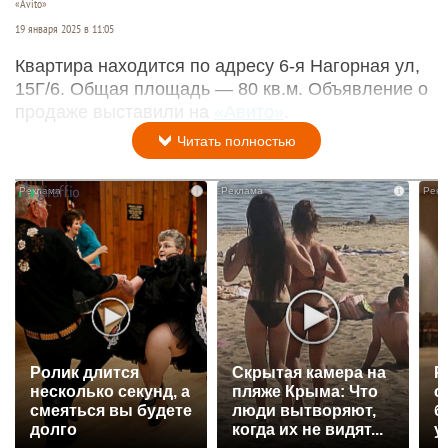
«Avito»
19 января 2025 в 11:05
Квартира находится по адресу 6-я Нагорная ул,
15Г/6. Общая площадь — 80 кв.м. Объявление о
продаже выставили на
«Авито»
.
Читать полностью
i
i
Ролик длится
Скрытая камера на
Р
несколько секунд, а
пляже Крыма: Что
с
смеяться вы будете
люди вытворяют,
б
долго
когда их не видят...
у