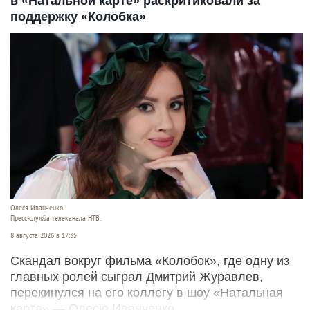
в «Натальной карте» раскритиковали за
поддержку «Колобка»
Олеся Иванченко.
Пресс-служба телеканала НТВ.
8 августа 2026 в 17:35
Скандал вокруг фильма «Колобок», где одну из
главных ролей сыграл Дмитрий Журавлев,
перекинулся на его коллегу в шоу «Натальная
карта» — Олесю Иванченко.