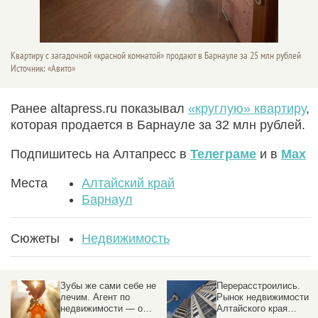
Квартиру с загадочной «красной комнатой» продают в Барнауле за 25 млн рублей
Источник: «Авито»
Ранее altapress.ru показывал
«круглую» квартиру
,
которая продается в Барнауле за 32 млн рублей.
Подпишитесь на Алтапресс в
Телеграме
и в
Max
Места
Алтайский край
Барнаул
Сюжеты
Недвижимость
Зубы же сами себе не
Перерасстроились.
лечим. Агент по
Рынок недвижимости
недвижимости — о
Алтайского края