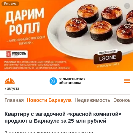
Реклама
To
F7
7 августа
Главная
Новости Барнаула
Недвижимость
Эконом
Квартиру с загадочной «красной комнатой»
продают в Барнауле за 25 млн рублей
3-комнатная квартира по адресу ул.