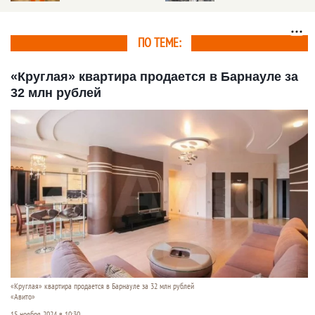
трендах, «эффекте
обгоняет соседей с
Долиной», и о том,
надеждой на
почему риелтор нужен
потепление
ПО ТЕМЕ:
«Круглая» квартира продается в Барнауле за
32 млн рублей
«Круглая» квартира продается в Барнауле за 32 млн рублей
«Авито»
15 ноября 2024 в 10:30