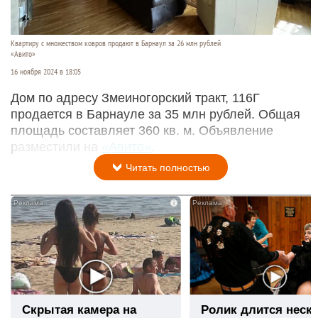
Квартиру с множеством ковров продают в Барнаул за 26 млн рублей
«Авито»
16 ноября 2024 в 18:05
Дом по адресу Змеиногорский тракт, 116Г
продается в Барнауле за 35 млн рублей. Общая
площадь составляет 360 кв. м. Объявление
разместили на
«Авито»
.
Читать полностью
i
Скрытая камера на
Ролик длится неск