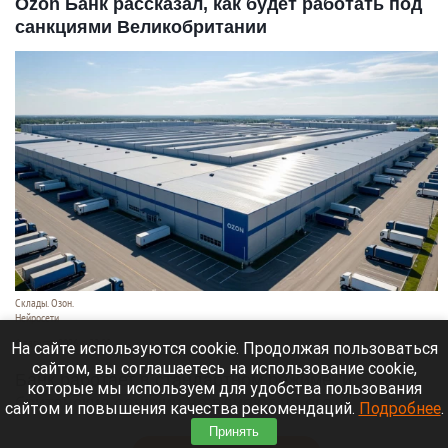
Ozon Банк рассказал, как будет работать под
санкциями Великобритании
Склады. Озон.
Нейросети
6 августа 2026 в 22:00
На сайте используются cookie. Продолжая пользоваться
сайтом, вы соглашаетесь на использование cookie,
Банк работает в стандартном режиме, и
которые мы используем для удобства пользования
британские санкции не влияют на его
сайтом и повышения качества рекомендаций.
Подробнее
.
деятельность.
Принять