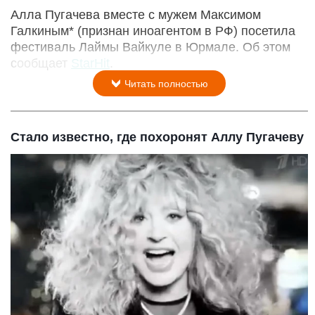
Алла Пугачева вместе с мужем Максимом
Галкиным* (признан иноагентом в РФ) посетила
фестиваль Лаймы Вайкуле в Юрмале. Об этом
сообщает
StarHit
.
Читать полностью
Стало известно, где похоронят Аллу Пугачеву