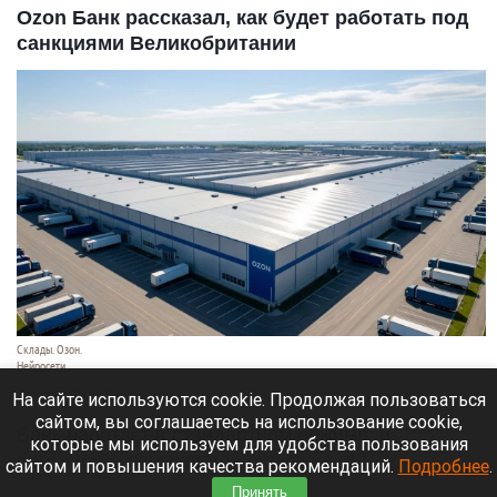
Ozon Банк рассказал, как будет работать под
санкциями Великобритании
Склады. Озон.
Нейросети
6 августа 2026 в 22:00
На сайте используются cookie. Продолжая пользоваться
сайтом, вы соглашаетесь на использование cookie,
Банк работает в стандартном режиме, и
которые мы используем для удобства пользования
британские санкции не влияют на его
сайтом и повышения качества рекомендаций.
Подробнее
.
деятельность.
Принять