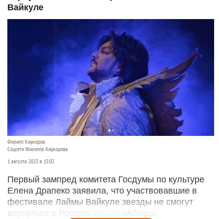
Вайкуле
Филипп Киркоров.
Соцсети Филиппа Киркорова
1 августа 2023 в 15:02
Первый зампред комитета Госдумы по культуре
Елена Драпеко заявила, что участвовавшие в
фестивале Лаймы Вайкуле звезды не смогут
вернуться в Россию,
пишет
«Абзац».