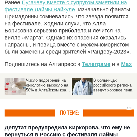
Ранее
Пугачеву вместе с супругом заметили на
фестивале Лаймы Вайкуле
. Изначально фанаты
Примадонны сомневались, что звезда появится
на фестивале. Ходили слухи, что Алла
Борисовна серьезно приболела и лечится на
вилле «Марта". Однако их опасения оказались
напрасны, и певица вместе с мужем-юмористом
были замечены среди зрителей «Рандеву-2023».
Подпишитесь на Алтапресс в
Телеграме
и в
Max
Число подозрений на
В больницах
онкологию выросло на
российского региона
50% в Алтайском крае.
введут хоровое пение
ой
Почему это хорошо,
для здоровья
объяснил специалист
ПО ТЕМЕ:
Депутат предупредила Киркорова, что ему не
вернуться в Россию с фестиваля Лаймы