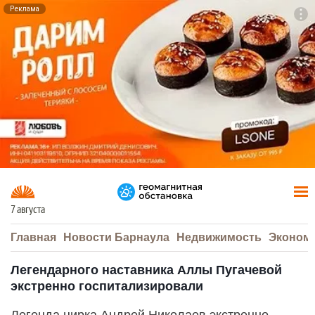
Реклама
To
F7
7 августа
Главная
Новости Барнаула
Недвижимость
Эконом
Легендарного наставника Аллы Пугачевой
экстренно госпитализировали
Легенда цирка Андрей Николаев экстренно