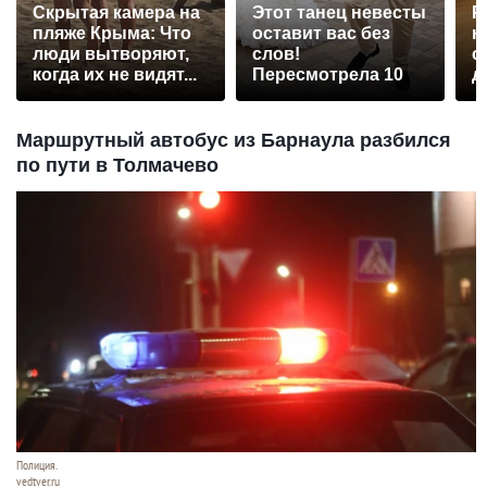
Скрытая камера на
Этот танец невесты
Р
пляже Крыма: Что
оставит вас без
н
люди вытворяют,
слов!
с
когда их не видят...
Пересмотрела 10
д
раз
Маршрутный автобус из Барнаула разбился
по пути в Толмачево
Полиция.
vedtver.ru