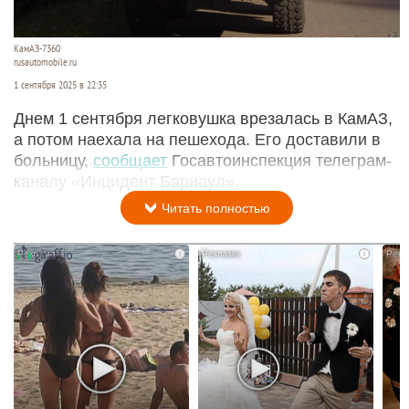
КамАЗ-7360
rusautomobile.ru
1 сентября 2025 в 22:35
Днем 1 сентября легковушка врезалась в КамАЗ,
а потом наехала на пешехода. Его доставили в
больницу,
сообщает
Госавтоинспекция телеграм-
каналу «Инцидент Барнаул».
Читать полностью
i
i