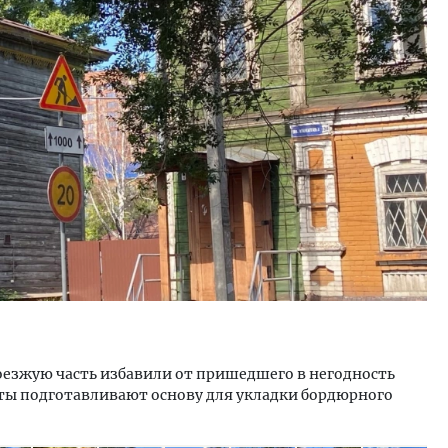
ость архитектурных идей.
Архитектурный код начин
еральный директор компании
земли. Мощение крупно
 — об эстетике городов,
плитами становится нов
дах в фасадах и развитии рынка
стандартом благоустрой
ОИТЕЛЬСТВО
СТРОИТЕЛЬСТВО
езжую часть избавили от пришедшего в негодность
ты подготавливают основу для укладки бордюрного