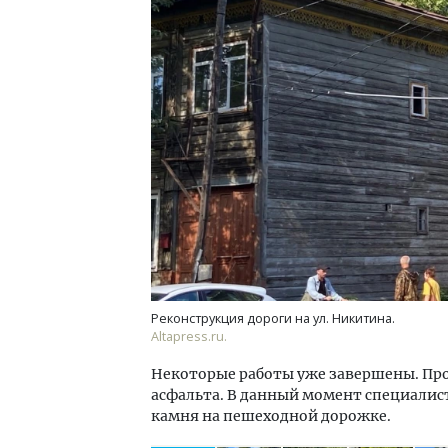
Смел
Ген
ЗИАС
трен
СТР
Реконструкция дороги на ул. Никитина.
Altapress.ru.
Некоторые работы уже завершены. Про
асфальта. В данный момент специалис
камня на пешеходной дорожке.