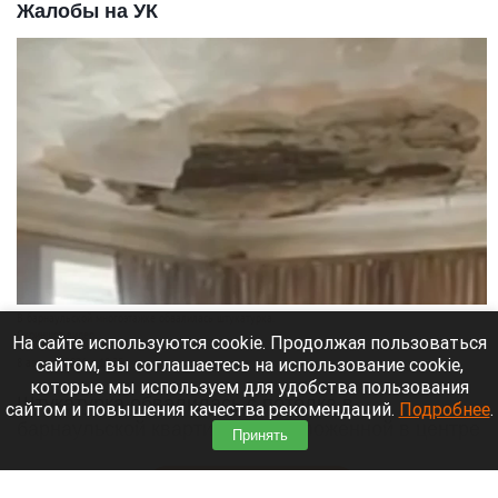
Жалобы на УК
В барнаульской многоэтажке обвалилась штукатурка.
Скриншот видео
На сайте используются cookie. Продолжая пользоваться
сайтом, вы соглашаетесь на использование cookie,
8 августа 2026 в 18:35
которые мы используем для удобства пользования
Штукатурка обвалилась с потолка в
сайтом и повышения качества рекомендаций.
Подробнее
.
барнаульской квартире, расположенной в центре
Принять
города.
Читать полностью