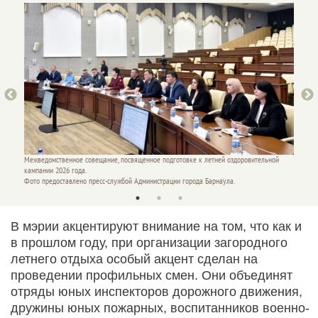
ной
Межведомственное совещание, посвященное подготовке к летней оздоровительной
Межвед
кампании 2026 года.
кампани
Фото предоставлено пресс-службой Администрации города Барнаула.
Фото пр
В мэрии акцентируют внимание на том, что как и
в прошлом году, при организации загородного
летнего отдыха особый акцент сделан на
проведении профильных смен. Они объединят
отряды юных инспекторов дорожного движения,
дружины юных пожарных, воспитанников военно-