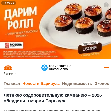
Реклама
To
F7
8 августа
Главная
Новости Барнаула
Недвижимость
Эконом
Летнюю оздоровительную кампанию – 2026
обсудили в мэрии Барнаула
Межведомственное совещание, посвященное