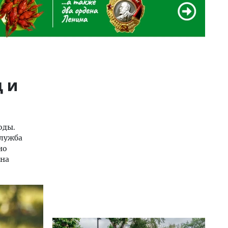
д и
оды.
служба
но
 на