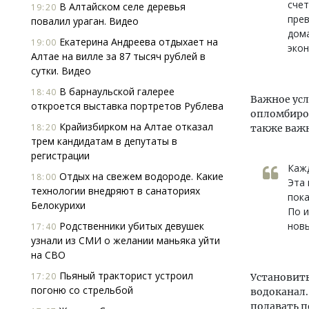
счет
В Алтайском селе деревья
19:20
прев
повалил ураган. Видео
дома
Екатерина Андреева отдыхает на
19:00
экон
Алтае на вилле за 87 тысяч рублей в
сутки. Видео
В барнаульской галерее
18:40
Важное ус
откроется выставка портретов Рублева
опломбиров
Крайизбирком на Алтае отказал
18:20
также важн
трем кандидатам в депутаты в
регистрации
Кажд
Отдых на свежем водороде. Какие
18:00
Эта 
технологии внедряют в санаториях
пока
Белокурихи
По и
Родственники убитых девушек
нов
17:40
узнали из СМИ о желании маньяка уйти
на СВО
Пьяный тракторист устроил
17:20
Установит
погоню со стрельбой
водоканал.
подавать п