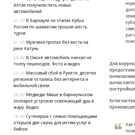
норм
Алтае получили пять новых
доп
автомобилей
земе
В Барнауле на этапах Кубка
21:20
кубо
России по шахматам прошли шесть
само
туров
расч
поя
Мужчина пропал без вести на
21:00
реке Катунь
В Омске автомобиль наехал на
20:40
толпу пешеходов. Фото и видео
Для корре
предостав
Массовый сбой в Рунете: десятки
20:20
помещение,
регионов остались без интернета и
начисляетс
мобильной связи
постройка
Медведю Мише в барнаульском
20:00
зоопарке устроили освежающий душ в
Если частн
жару. Видео
производит
Сутенерша с семью помощницами
19:40
открыла две сауны для интим-услуг в
Как 
Бийске
поли