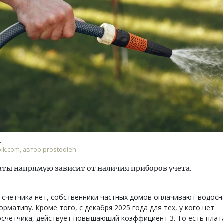
тектурный код начинается с
Смелость архитектурных 
ли. Мощение крупноформатными
Генеральный директор к
тами становится новым
ЗИАС — об эстетике горо
ндартом благоустройства
трендах в фасадах и разв
ОИТЕЛЬСТВО
СТРОИТЕЛЬСТВО
.
pik.com, автор prostooleh.
аты напрямую зависит от наличия приборов учета.
 счетчика нет, собственники частных домов оплачивают водос
ормативу. Кроме того, с декабря 2025 года для тех, у кого нет
счетчика, действует повышающий коэффициент 3. То есть плат