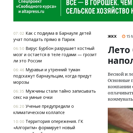
Как с подиума в Барнауле детей
07:02
ЖКХ
15 
учат попадать прямо в Париж
Лето 
Вирус Бурбон разрушает костный
06:50
мозг и остается в теле годами — грозит
напо
ли это России
Муравьи и утренний туман
06:46
Весной и л
подскажут барнаульцам, когда придут
Основные п
морозы
компании «
Мужчины стали тайно записывать
06:35
оплачивать
секс на умные очки
коммуналь
Ученые предупредили о
06:20
климатическом коллапсе
Территория опережения. ГК
10:00
«Алгоритм» формирует новый