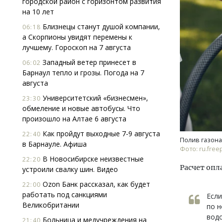
городской район с горизонтом развития
на 10 лет
Близнецы станут душой компании,
06:18
а Скорпионы увидят перемены к
лучшему. Гороскоп на 7 августа
Западный ветер принесет в
06:02
Барнаул тепло и грозы. Погода на 7
августа
Архи
зем
Университетский «бизнесмен»,
23:30
пли
обмеление и новые автобусы. Что
ста
произошло на Алтае 6 августа
СТР
Как пройдут выходные 7-9 августа
22:40
Полив газона
в Барнауле. Афиша
Фото: ru.free
В Новосибирске неизвестные
22:20
Расчет опл
устроили свалку шин. Видео
Ozon Банк рассказал, как будет
22:00
работать под санкциями
Если
Великобритании
по н
водо
Больница и медучреждения на
21:40