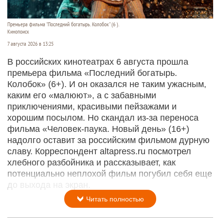
Премьера фильма "Последний богатырь. Колобок" (6 ).
Кинопоиск
7 августа 2026 в 13:25
В российских кинотеатрах 6 августа прошла
премьера фильма «Последний богатырь.
Колобок» (6+). И он оказался не таким ужасным,
каким его «малюют», а с забавными
приключениями, красивыми пейзажами и
хорошим посылом. Но скандал из-за переноса
фильма «Человек-паука. Новый день» (16+)
надолго оставит за российским фильмом дурную
славу. Корреспондент altapress.ru посмотрел
хлебного разбойника и рассказывает, как
потенциально неплохой фильм погубил себя еще
до выхода на экран.
Читать полностью