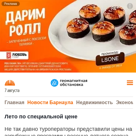
Реклама
To
F7
7 августа
Главная
Новости Барнаула
Недвижимость
Эконом
Лето по специальной цене
Не так давно туроператоры представили цены на
зарубежные программы весенне-летнего сезона.