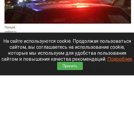
Полиция.
vedtver.ru
7 августа 2026 в 14:00
На сайте используются cookie. Продолжая пользоваться
сайтом, вы соглашаетесь на использование cookie,
О гибели известной блогерши стало известно 5
которые мы используем для удобства пользования
августа, сообщает
пресс-служба областного
сайтом и повышения качества рекомендаций.
Подробнее
.
управления службы безопасности дорожного
Принять
движения Узбекистана.
Девушка попала в ДТП и
получила тяжелые травмы, несовместимые с
жизнью.
Читать полностью
Раскрыли тайны многомиллионного
наследства пропавшего в Сибири Усольцева