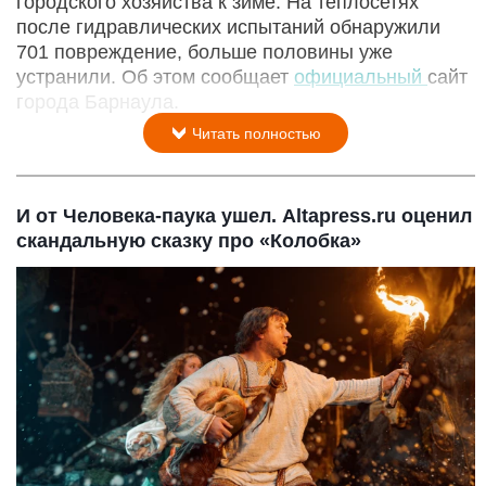
городского хозяйства к зиме. На теплосетях
после гидравлических испытаний обнаружили
701 повреждение, больше половины уже
устранили. Об этом сообщает
официальный
сайт
города Барнаула.
Читать полностью
И от Человека-паука ушел. Altapress.ru оценил
скандальную сказку про «Колобка»