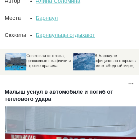
Автор
Алина Соломина
Места
Барнаул
Сюжеты
Барнаульцы отдыхают
Советская эстетика,
В Барнауле
оранжевые шкафчики и
официально открылся
строгие правила.
пляж «Водный мир», н
Фоторепортаж
есть нюанс
altapress.ru с
барнаульского
спорткомплекса
Малыш уснул в автомобиле и погиб от
теплового удара