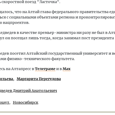
 скоростной поезд "Ласточка".
щалось, что на Алтай глава федерального правительства ед
ься с социальными объектами региона и проконтролирова
ю нацпроектов.
дведев в качестве премьер-министра ни разу не был в Ал
аул он посещал лишь тогда, когда занимал пост президента
едев посетил Алтайский государственный университет и в
ами физико-технического факультета.
ь на Алтапресс в
Телеграме
и в
Max
ильева
Маргарита Перегудова
ведев Дмитрий Анатольевич
рнаул
Новосибирск