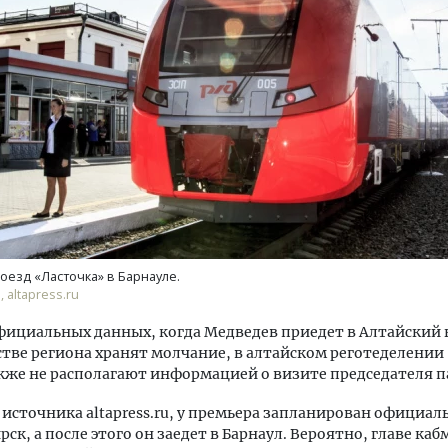
Архитектурный код начин
земли. Мощение крупно
плитами становится нов
стандартом благоустрой
СТРОИТЕЛЬСТВО
оезд «Ласточка» в Барнауле.
 altapress.ru
фициальных данных, когда Медведев приедет в Алтайский к
тве региона хранят молчание, в алтайском реготеделении
кже не располагают информацией о визите председателя п
источника altapress.ru, у премьера запланирован официа
рск, а после этого он заедет в Барнаул. Вероятно, главе ка