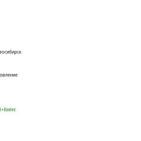
овосибирск
новление
l+Enter