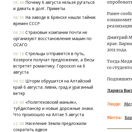
Почему 6 августа нельзя ругаться
опробовать
06:46
и давать в долг. Приметы
Ранее сооб
На заводе в Брянске нашли тайник
06:35
ознакомит
времен СССР
реализаци
Страховые компании почти не
06:20
Дмитрий Ме
организуют восстановление машин по
крае. Барн
ОСАГО
2011 года.
Стрельцы отправятся в путь,
06:18
Козероги получат предложение, а Весы
Тогда Медв
встретят романтику. Гороскоп на 6
со студент
августа
Подпишитес
Шторм обрушится на Алтайский
06:02
край 6 августа: ливни, град и ураганный
Лариса Вас
ветер
«Политеховский маньяк»,
23:40
Люди
Мед
тубдиспансер и новые дорожные знаки.
Что произошло на Алтае 5 августа
Места
Ба
Население Земли предложили
22:40
сократить вдвое