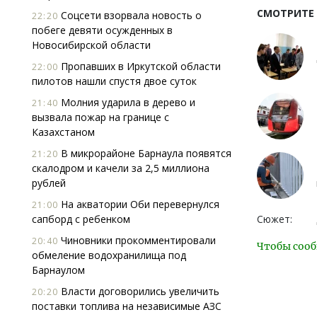
СМОТРИТЕ
Соцсети взорвала новость о
22:20
побеге девяти осужденных в
Новосибирской области
Пропавших в Иркутской области
22:00
пилотов нашли спустя двое суток
Молния ударила в дерево и
21:40
вызвала пожар на границе с
Казахстаном
В микрорайоне Барнаула появятся
21:20
скалодром и качели за 2,5 миллиона
рублей
На акватории Оби перевернулся
21:00
сапборд с ребенком
Сюжет:
Чиновники прокомментировали
20:40
Чтобы сооб
обмеление водохранилища под
Барнаулом
Власти договорились увеличить
20:20
поставки топлива на независимые АЗС