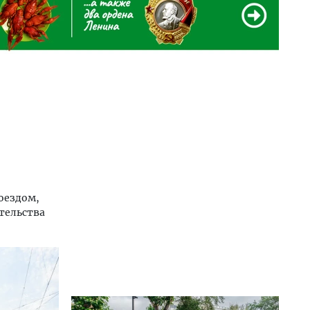
оездом,
тельства