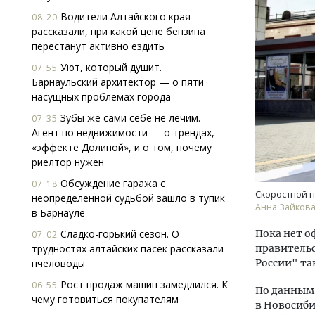
Водители Алтайского края
08:20
рассказали, при какой цене бензина
перестанут активно ездить
Уют, который душит.
07:55
Барнаульский архитектор — о пяти
насущных проблемах города
Зубы же сами себе не лечим.
07:35
Агент по недвижимости — о трендах,
«эффекте Долиной», и о том, почему
риелтор нужен
Обсуждение гаража с
07:18
Скоростной п
неопределенной судьбой зашло в тупик
Анна Зайкова,
в Барнауле
Сладко-горький сезон. О
Пока нет о
07:02
трудностях алтайских пасек рассказали
правительс
пчеловоды
России" та
Рост продаж машин замедлился. К
06:55
По данным 
чему готовиться покупателям
в Новосиби