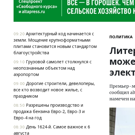
Архитектурный код начинается с
09:20
ПОЛИТИКА
земли. Мощение крупноформатными
плитами становится новым стандартом
Лите
благоустройства
може
Грузовой самолет столкнулся с
09:10
неопознанным объектом над
элек
аэропортом
Дорогие строители, девелоперы,
09:00
Премьер-м
все кто возводит новое жилье, с
сообщил al
праздником
намечен на
Разрешены производство и
08:50
продажа бензина Евро-2, Евро-3 и
Евро-4 на год
День 1624-й. Самое важное к 6
08:30
августа