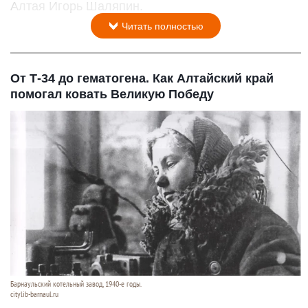
Алтая Игорь Шаляпин.
Читать полностью
От Т-34 до гематогена. Как Алтайский край
помогал ковать Великую Победу
Барнаульский котельный завод, 1940-е годы.
citylib-barnaul.ru