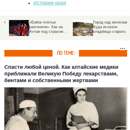
История края
и
«Бабок плетью
Город над могилами.
разгоняли». Как на
Куда исчезли
Алтае под страхом
кладбища старого
наказания праздновали
Барнаула — рассказал
Пасху и воровали
краевед
новогодние костюмы на
Святки, рассказала
ПО ТЕМЕ:
этнограф
Спасти любой ценой. Как алтайские медики
приближали Великую Победу лекарствами,
бинтами и собственными жертвами