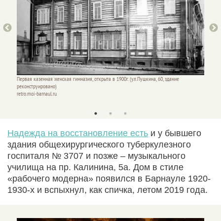
Первая казенная женская гимназия, открыта в 1900г. (ул.Пушкина, 60, здание
реконструировано)
retro.moi-barnaul.ru
Памятни
"Авито".
Надежда на восстановление есть
и у бывшего
здания общехирургического туберкулезного
госпиталя № 3707 и позже – музыкального
училища на пр. Калинина, 5а. Дом в стиле
«рабочего модерна» появился в Барнауле 1920-
1930-х и вспыхнул, как спичка, летом 2019 года.