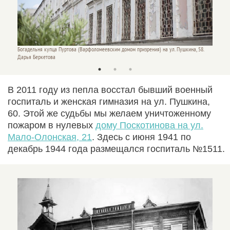
 58.
Богадельня купца Пуртова (Варфоломеевским домом призрения) на ул. Пушкина, 58.
Богадел
Дарья Беркетова
дарья 
В 2011 году из пепла восстал бывший военный
госпиталь и женская гимназия на ул. Пушкина,
60. Этой же судьбы мы желаем уничтоженному
пожаром в нулевых
дому Поскотинова на ул.
Мало-Олонская, 21
. Здесь с июня 1941 по
декабрь 1944 года размещался госпиталь №1511.