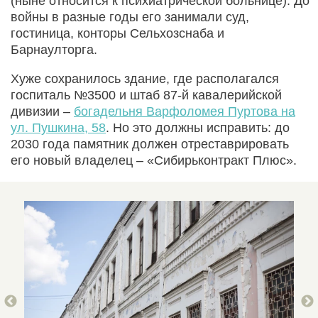
(ныне относится к психиатрической больнице). До
войны в разные годы его занимали суд,
гостиница, конторы Сельхозснаба и
Барнаулторга.
Хуже сохранилось здание, где располагался
госпиталь №3500 и штаб 87-й кавалерийской
дивизии –
богадельня Варфоломея Пуртова на
ул. Пушкина, 58
. Но это должны исправить: до
2030 года памятник должен отреставрировать
его новый владелец – «Сибирьконтракт Плюс».