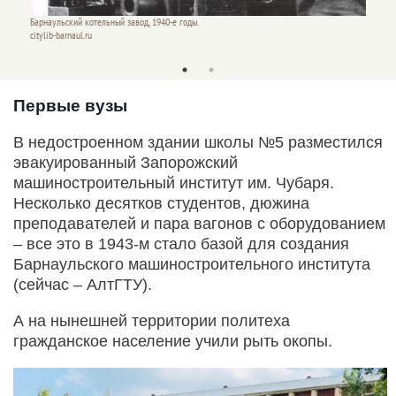
Барнаульский котельный завод, 1940-е годы.
citylib-barnaul.ru
Барнаул
vk.com/
Первые вузы
В недостроенном здании школы №5 разместился
эвакуированный Запорожский
машиностроительный институт им. Чубаря.
Несколько десятков студентов, дюжина
преподавателей и пара вагонов с оборудованием
– все это в 1943-м стало базой для создания
Барнаульского машиностроительного института
(сейчас – АлтГТУ).
А на нынешней территории политеха
гражданское население учили рыть окопы.