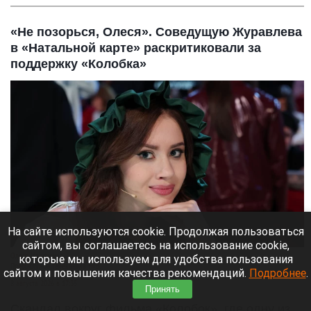
«Не позорься, Олеся». Соведущую Журавлева
в «Натальной карте» раскритиковали за
поддержку «Колобка»
На сайте используются cookie. Продолжая пользоваться
сайтом, вы соглашаетесь на использование cookie,
Олеся Иванченко.
которые мы используем для удобства пользования
Пресс-служба телеканала НТВ.
сайтом и повышения качества рекомендаций.
Подробнее
.
8 августа 2026 в 17:35
Принять
Скандал вокруг фильма «Колобок», где одну из