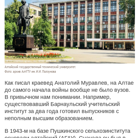
Алтайский государственный технический университет.
Фото: архив АлтГТУ им. И.И. Ползунова
Как писал краевед Анатолий Муравлев, на Алтае
до самого начала войны вообще не было вузов.
В привычном нам понимании. Например,
существовавший Барнаульский учительский
институт за два года готовил выпускников с
неполным высшим образованием.
В 1943-м на базе Пушкинского сельхозинститута
основали алтайский (АГАУ). Сначала он был в