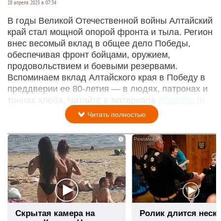
28 апреля 2025 в 07:34
В годы Великой Отечественной войны Алтайский
край стал мощной опорой фронта и тыла. Регион
внес весомый вклад в общее дело Победы,
обеспечивая фронт бойцами, оружием,
продовольствием и боевыми резервами.
Вспоминаем вклад Алтайского края в Победу в
преддверии ее 80-летия — в людях, патронах и
тоннах хлеба. Читайте в материале
altapress.ru
.
Читать полностью
i
Скрытая камера на
Ролик длится неск