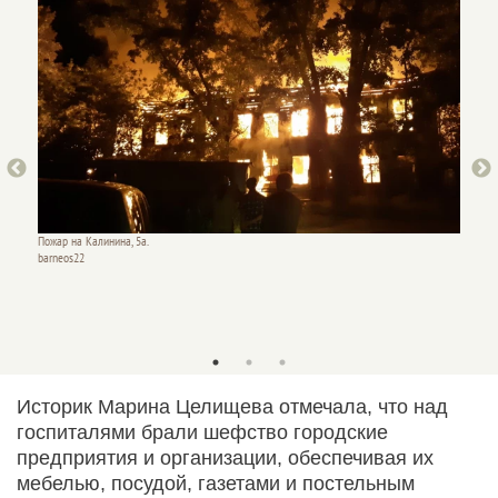
Здание 
Пожар на Калинина, 5а.
Altapres
barneos22
Историк Марина Целищева отмечала, что над
госпиталями брали шефство городские
предприятия и организации, обеспечивая их
мебелью, посудой, газетами и постельным