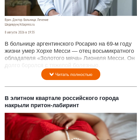
Врач. Доктор. Больница. Лечение
Шедеврум/Altapress.ru
8 августа 2026 в 19:35
В больнице аргентинского Росарио на 69-м году
жизни умер Хорхе Месси — отец восьмикратного
обладателя «Золотого мяча» Лионеля Месси. Он
долго боролся с тяжелой болезнью.
Читать полностью
В элитном квартале российского города
накрыли притон-лабиринт