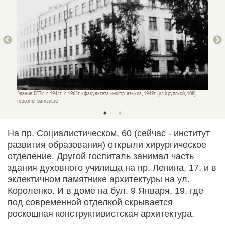
Ул. Круп
Здание БГПИ с 1944г., с 1965г. - факультета иностр. языков, 1949г. (ул.Крупской, 108)
Google
retro.moi-barnaul.ru
На пр. Социалистическом, 60 (сейчас - институт
развития образования) открыли хирургическое
отделение. Другой госпиталь занимал часть
здания духовного училища на пр. Ленина, 17, и в
эклектичном памятнике архитектуры на ул.
Короленко. И в доме на бул. 9 Января, 19, где
под современной отделкой скрывается
роскошная конструктивистская архитектура.