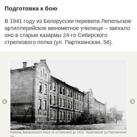
Подготовка к бою
В 1941 году из Белоруссии перевели Лепельское
артиллерийское минометное училище – заехало
оно в старые казармы 24-го Сибирского
стрелкового полка (ул. Партизанская, 56).
Ул. Парт
Казармы Барнаульского полка на ул.Полковой, до 1911г. - Коряковская (ул.Партизанская,
Google
56)