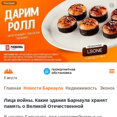
Реклама
To
F7
8 августа
Главная
Новости Барнаула
Недвижимость
Эконом
Лица войны. Какие здания Барнаула хранят
память о Великой Отечественной
В центре Барнаула, под новостройками и на