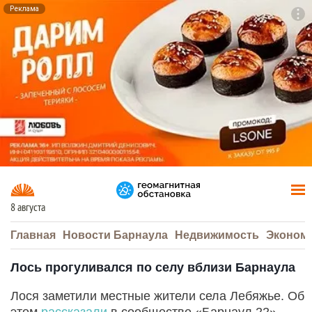
Реклама
To
F7
8 августа
Главная
Новости Барнаула
Недвижимость
Эконом
Лось прогуливался по селу вблизи Барнаула
Лося заметили местные жители села Лебяжье. Об
этом
рассказали
в сообществе «Барнаул 22».