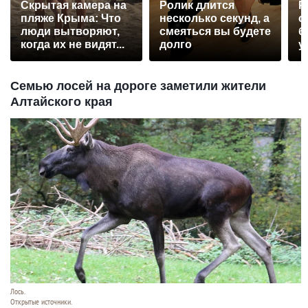
Скрытая камера на
Ролик длится
Р
пляже Крыма: Что
несколько секунд, а
с
люди вытворяют,
смеяться вы будете
б
когда их не видят...
долго
у
Семью лосей на дороге заметили жители
Алтайского края
Лось.
Открытые источники.