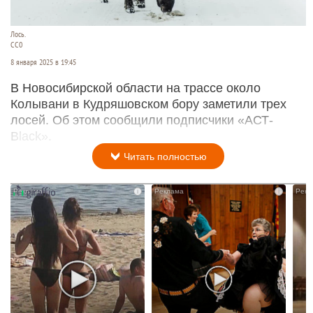
Лось.
СС0
8 января 2025 в 19:45
В Новосибирской области на трассе около
Колывани в Кудряшовском бору заметили трех
лосей. Об этом сообщили подписчики «АСТ-
Black».
Читать полностью
i
i