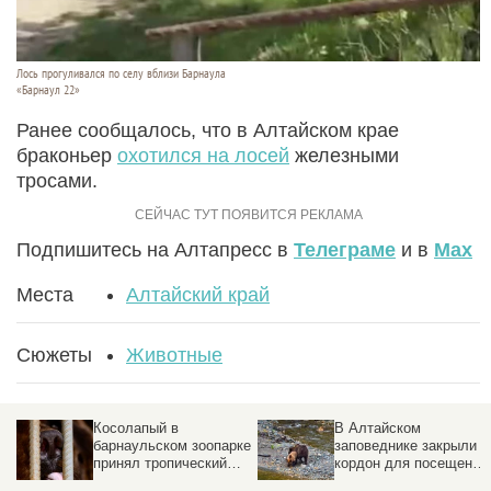
Лось прогуливался по селу вблизи Барнаула
«Барнаул 22»
Ранее сообщалось, что в Алтайском крае
браконьер
охотился на лосей
железными
тросами.
Подпишитесь на Алтапресс в
Телеграме
и в
Max
Места
Алтайский край
Сюжеты
Животные
Косолапый в
В Алтайском
барнаульском зоопарке
заповеднике закрыли
принял тропический
кордон для посещений
душ. Видео
Причина