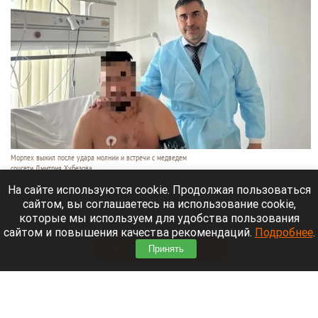
Морпех выжил после удара молнии и встречи с медведем
соцсети Дмитрия Хубезова
7 августа 2026 в 22:15
На сайте используются cookie. Продолжая пользоваться
сайтом, вы соглашаетесь на использование cookie,
Морской пехотинец, который приехал в отпуск на
которые мы используем для удобства пользования
Алтай, пережил чудовищную серию событий.
сайтом и повышения качества рекомендаций.
Подробнее
.
Читать полностью
Принять
В Барнауле водитель сбил женщину на зебре