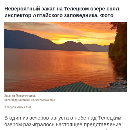
Невероятный закат на Телецком озере снял
инспектор Алтайского заповедника. Фото
Закат на Телецком озере.
Александр Кислицин, vk.ru/altzapovednik
9 августа 2026 в 15:05
В один из вечеров августа в небе над Телецким
озером разыгралось настоящее представление: