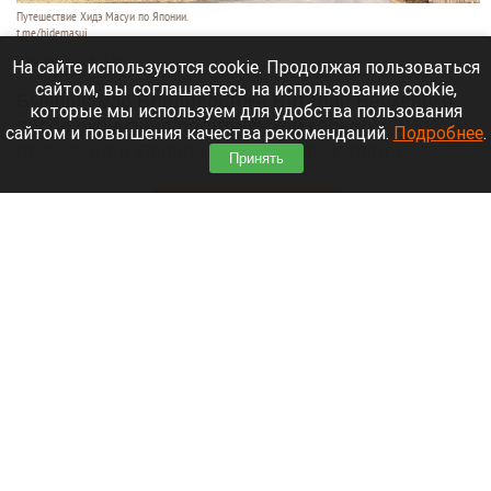
Путешествие Хидэ Масуи по Японии.
t.me/hidemasui
9 августа 2026 в 13:40
На сайте используются cookie. Продолжая пользоваться
сайтом, вы соглашаетесь на использование cookie,
Бывший мэр Владивостока Виталий Веркеенко
которые мы используем для удобства пользования
после окончания политической карьеры
сайтом и повышения качества рекомендаций.
Подробнее
.
проживает в Японии и строит там курорт с
Принять
виллами в духе Лапландии.
Читать полностью
SOS: яхта села мель возле маяка