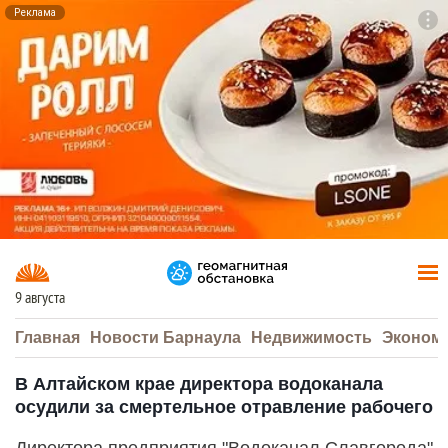
Реклама
To
F7
9 августа
Главная
Новости Барнаула
Недвижимость
Эконом
В Алтайском крае директора водоканала
осудили за смертельное отравление рабочего
Директора предприятия "Водоканал Славгорода"