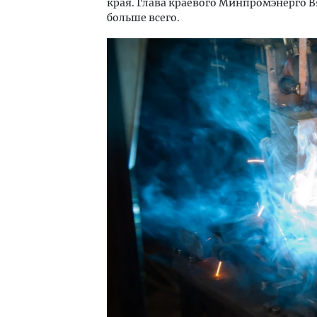
края. Глава краевого Минпромэнерго 
больше всего.
Тренд-2026: почему бамбуковые
Тиха
панели меняют правила ремонта
ИЖС 
не о
ПОТРЕБИТЕЛЬ
СТР