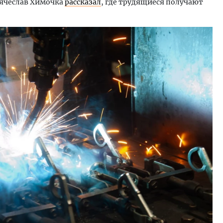
Вячеслав Химочка
рассказал
, где трудящиеся получают
я гавань для инвестиций. Рынок
«Мы видим живой интерес
Алтайского края замедлился, но
Руководитель газовой к
становился
об итогах пяти лет догаз
вакансиях и подготовке 
ОИТЕЛЬСТВО
ЭНЕРГЕТИКА