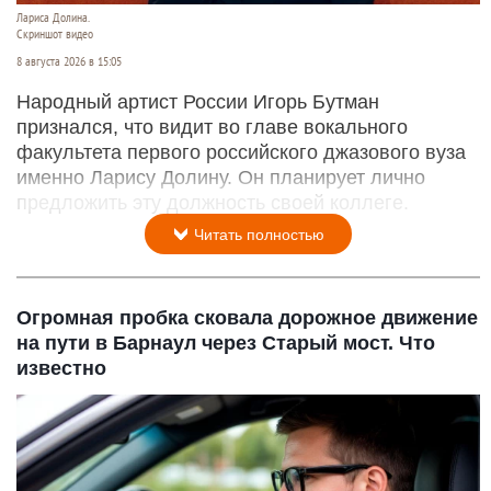
Лариса Долина.
Скриншот видео
8 августа 2026 в 15:05
Народный артист России Игорь Бутман
признался, что видит во главе вокального
факультета первого российского джазового вуза
именно Ларису Долину. Он планирует лично
предложить эту должность своей коллеге.
Читать полностью
Огромная пробка сковала дорожное движение
на пути в Барнаул через Старый мост. Что
известно