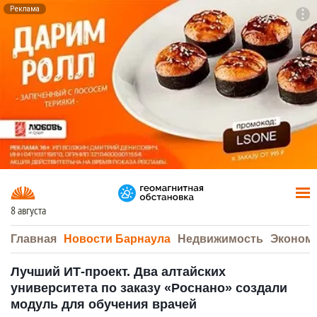
Реклама
To
F7
8 августа
Главная
Новости Барнаула
Недвижимость
Эконом
Лучший ИТ-проект. Два алтайских
университета по заказу «Роснано» создали
модуль для обучения врачей