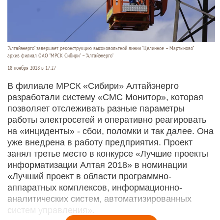
"Алтайэнерго" завершает реконструкцию высоковольтной линии "Целинное – Мартыново"
архив филиал ОАО "МРСК Сибири" – "Алтайэнерго"
18 ноября 2018 в 17:27
В филиале МРСК «Сибири» Алтайэнерго
разработали систему «СМС Монитор», которая
позволяет отслеживать разные параметры
работы электросетей и оперативно реагировать
на «инциденты» - сбои, поломки и так далее. Она
уже внедрена в работу предприятия. Проект
занял третье место в конкурсе «Лучшие проекты
информатизации Алтая 2018» в номинации
«Лучший проект в области программно-
аппаратных комплексов, информационно-
аналитических систем, автоматизированных
систем управления».