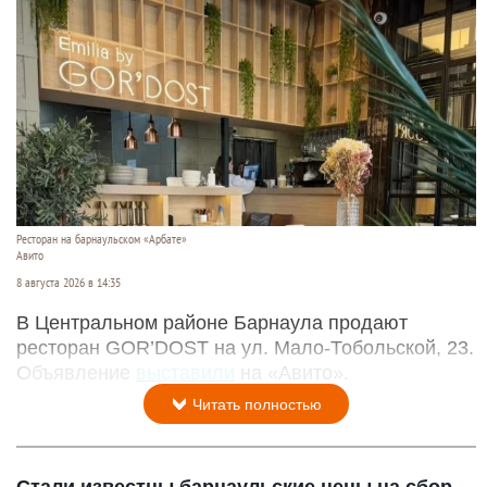
Ресторан на барнаульском «Арбате»
Авито
8 августа 2026 в 14:35
В Центральном районе Барнаула продают
ресторан GOR’DOST на ул. Мало-Тобольской, 23.
Объявление
выставили
на «Авито».
Читать полностью
Стали известны барнаульские цены на сбор