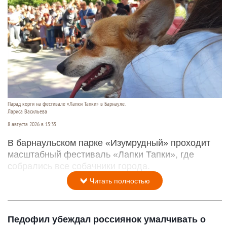
Парад корги на фестивале «Лапки Тапки» в Барнауле.
Лариса Васильева
8 августа 2026 в 15:35
В барнаульском парке «Изумрудный» проходит
масштабный фестиваль «Лапки Тапки», где
собрались все собачники города.
Читать полностью
Педофил убеждал россиянок умалчивать о