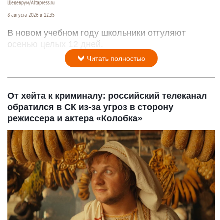
Шедеврум/Altapress.ru
8 августа 2026 в 12:35
В новом учебном году школьники отгуляют
осенью целых 12 дней.
Читать полностью
От хейта к криминалу: российский телеканал
обратился в СК из-за угроз в сторону
режиссера и актера «Колобка»