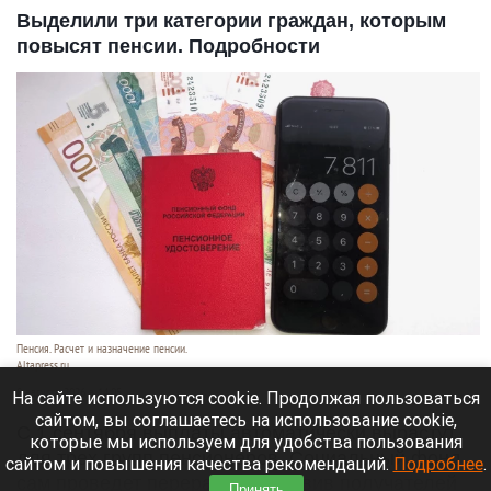
Выделили три категории граждан, которым
повысят пенсии. Подробности
Пенсия. Расчет и назначение пенсии.
Altapress.ru
8 августа 2026 в 14:05
На сайте используются cookie. Продолжая пользоваться
сайтом, вы соглашаетесь на использование cookie,
С 1 сентября выплаты автоматически вырастут
которые мы используем для удобства пользования
для трех групп пенсионеров. Социальный фонд
сайтом и повышения качества рекомендаций.
Подробнее
.
сам проведет перерасчет, избавив получателей
Принять