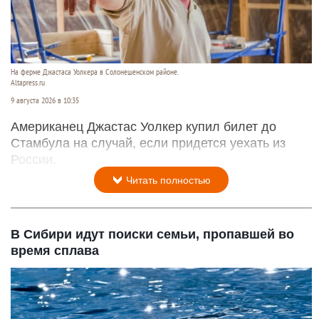
На ферме Джастаса Уолкера в Солонешенском районе.
Altapress.ru
9 августа 2026 в 10:35
Американец Джастас Уолкер купил билет до
Стамбула на случай, если придется уехать из
России.
Читать полностью
В Сибири идут поиски семьи, пропавшей во
время сплава