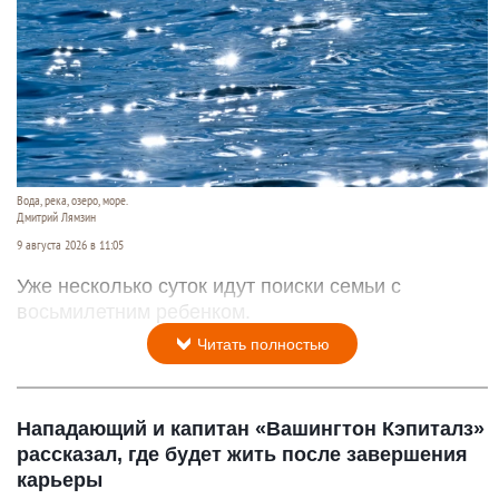
Вода, река, озеро, море.
Дмитрий Лямзин
9 августа 2026 в 11:05
Уже несколько суток идут поиски семьи с
восьмилетним ребенком.
Читать полностью
Нападающий и капитан «Вашингтон Кэпиталз»
рассказал, где будет жить после завершения
карьеры