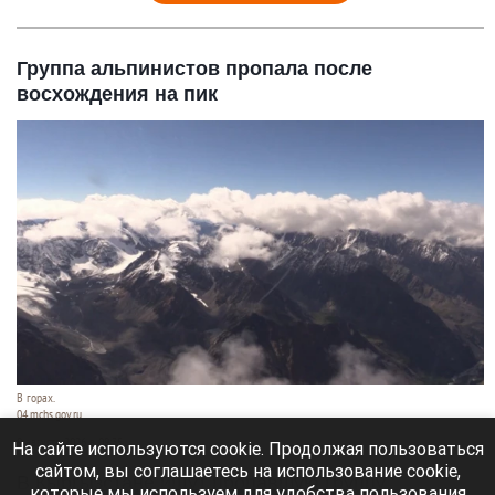
Группа альпинистов пропала после
восхождения на пик
В горах.
04.mchs.gov.ru
9 августа 2026 в 09:35
На сайте используются cookie. Продолжая пользоваться
сайтом, вы соглашаетесь на использование cookie,
В Кыргызстане ищут пропавшую группу
которые мы используем для удобства пользования