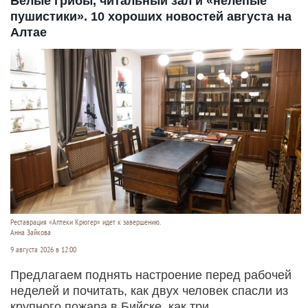
Белые грибы, читальный зал и «нелепые
пушистики». 10 хороших новостей августа на
Алтае
Реставрация «Аптеки Крюгер» идет к завершению.
Анна Зайкова
9 августа 2026 в 12:00
Предлагаем поднять настроение перед рабочей
неделей и почитать, как двух человек спасли из
крупного пожара в Бийске, как три