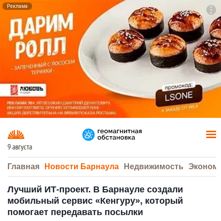
Реклама
To
F7
9 августа
Главная
Новости Барнаула
Недвижимость
Эконом
Лучший ИТ-проект. В Барнауле создали
мобильный сервис «Кенгуру», который
помогает передавать посылки