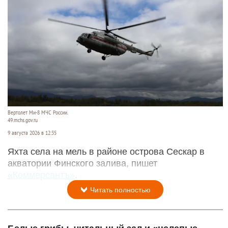
Вертолет Ми-8 МЧС России.
49.mchs.gov.ru
9 августа 2026 в 12:35
Яхта села на мель в районе острова Сескар в
акватории Финского залива, пишет
«Коммерсантъ»
.
Читать полностью