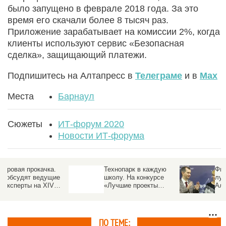
было запущено в феврале 2018 года. За это
время его скачали более 8 тысяч раз.
Приложение зарабатывает на комиссии 2%, когда
клиенты используют сервис «Безопасная
сделка», защищающий платежи.
Подпишитесь на Алтапресс в
Телеграме
и в
Max
Места
Барнаул
Сюжеты
ИТ-форум 2020
Новости ИТ-форума
Технопарк в каждую
Финалисты конкурса
школу. На конкурсе
лучших ИТ-проектов
«Лучшие проекты
Алтайского края
информатизации на
представили свои
Алтае» показали
работы жюри
передовые IT-
разработки
ПО ТЕМЕ: