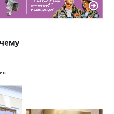
очему
е не