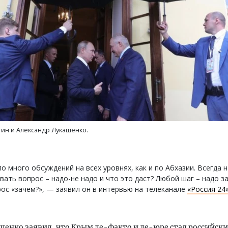
м новые берега. Гендиректор
Двухуровневые номера и в
лищной инициативы» Юрий
Каким будет новый бутик
лов — о том, как девелоперу
«Белкур» в Белокурихе
ваться на плаву, когда рынок
рмит
ин и Александр Лукашенко.
ДОМА И КВАРТИРЫ
ОИТЕЛЬСТВО
о много обсуждений на всех уровнях, как и по Абхазии. Всегда 
вать вопрос – надо-не надо и что это даст? Любой шаг – надо з
ос «зачем?», — заявил он в интервью на телеканале
«Россия 24
шенко заявил, что Крым де-факто и де-юре стал российск