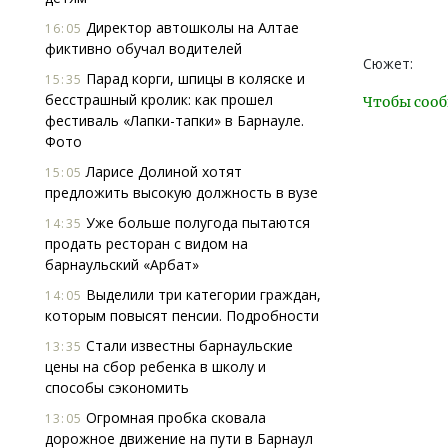
Директор автошколы на Алтае
16:05
фиктивно обучал водителей
Сюжет:
Парад корги, шпицы в коляске и
15:35
бесстрашный кролик: как прошел
Чтобы сооб
фестиваль «Лапки-тапки» в Барнауле.
Фото
Ларисе Долиной хотят
15:05
предложить высокую должность в вузе
Уже больше полугода пытаются
14:35
продать ресторан с видом на
барнаульский «Арбат»
Выделили три категории граждан,
14:05
которым повысят пенсии. Подробности
Стали известны барнаульские
13:35
цены на сбор ребенка в школу и
способы сэкономить
Огромная пробка сковала
13:05
дорожное движение на пути в Барнаул