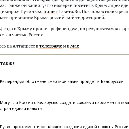
а. Также он заявил, что намерен посетить Крым с презид
адимиром Путиным,
пишет
Газета.Ru. По словам главы респ
чать признание Крыма российской территорией.
14 года в Крыму прошел референдум, по результатам котор
 стал частью России.
ь на Алтапресс в
Телеграме
и в
Max
 ТАКЖЕ
Референдум об отмене смертной казни пройдет в Белоруссии
Могут ли Россия с Беларусью создать союзный парламент и появ
стран единая валюта
Путин прокомментировал идею создания единой валюты России