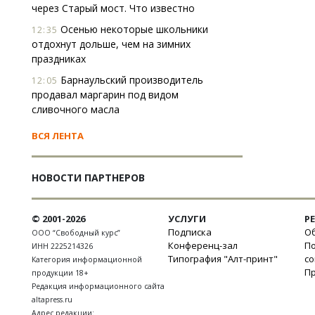
через Старый мост. Что известно
Осенью некоторые школьники
12:35
отдохнут дольше, чем на зимних
праздниках
Барнаульский производитель
12:05
продавал маргарин под видом
сливочного масла
ВСЯ ЛЕНТА
НОВОСТИ ПАРТНЕРОВ
© 2001-2026
УСЛУГИ
Р
Подписка
Об
ООО “Свободный курс”
Конференц-зал
П
ИНН 2225214326
Типография "Алт-принт"
с
Категория информационной
П
продукции 18+
Редакция информационного сайта
altapress.ru
Адрес редакции: