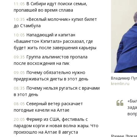
В Сибири идут поиски семьи,
11:05
пропавшей во время сплава
«Веселый молочник» купил билет
10:35
до Стамбула
Нападающий и капитан
10:05
«Вашингтон Кэпиталз» рассказал, где
будет жить после завершения карьеры
Ище
Группа альпинистов пропала
09:35
«Жи
после восхождения на пик
Гати
оста
Почему обязательно нужно
09:05
што
Владимир Пут
придерживаться диеты в этот день
kremlin.ru
СТР
Почему нельзя ругаться с врачами
08:35
в этот день
«Был
Северный ветер раскачает
08:05
зада
погодные качели на Алтае
вопр
Фермер из США, фестиваль с
20:05
парадом корги и новая волна жары. Что
произошло на Алтае 8 августа
Ранее Лука