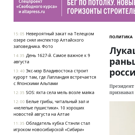
Невероятный закат на Телецком
15:05
ПОЛИТИКА
озере снял инспектор Алтайского
заповедника. Фото
Лука
День 1627-й. Самое важное к 9
14:35
рань
августа
росс
Экс-мэр Владивостока строит
13:40
курорт там, где Лапландия встречается
с Японскими Альпами
Президент 
SOS: яхта села мель возле маяка
признавал
12:35
Белые грибы, читальный зал и
12:00
«нелепые пушистики». 10 хороших
новостей августа на Алтае
Обладатель кубка Стэнли стал
11:35
игроком новосибирской «Сибири»