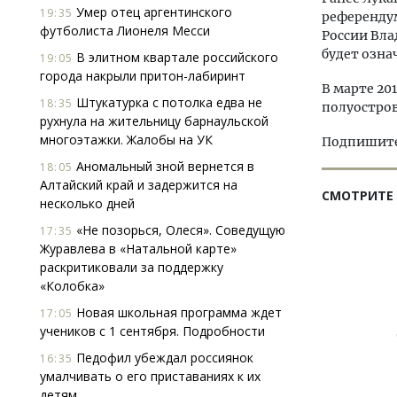
Умер отец аргентинского
19:35
референдум
футболиста Лионеля Месси
России Вл
будет озна
В элитном квартале российского
19:05
города накрыли притон-лабиринт
В марте 20
Штукатурка с потолка едва не
18:35
полуостров
рухнула на жительницу барнаульской
многоэтажки. Жалобы на УК
Подпишитес
Аномальный зной вернется в
18:05
Алтайский край и задержится на
СМОТРИТЕ
несколько дней
«Не позорься, Олеся». Соведущую
17:35
Журавлева в «Натальной карте»
раскритиковали за поддержку
«Колобка»
Новая школьная программа ждет
17:05
учеников с 1 сентября. Подробности
Педофил убеждал россиянок
16:35
умалчивать о его приставаниях к их
детям