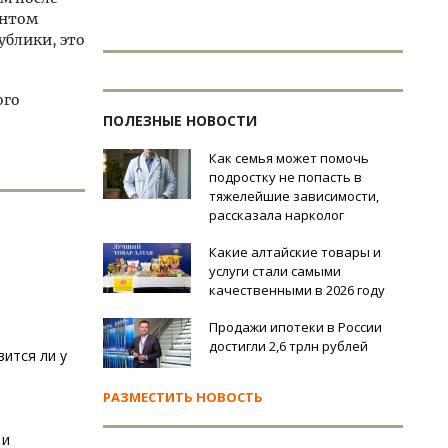
ентом
ублики, это
ого
ПОЛЕЗНЫЕ НОВОСТИ
Как семья может помочь
подростку не попасть в
тяжелейшие зависимости,
рассказала нарколог
Какие алтайские товары и
услуги стали самыми
качественными в 2026 году
Продажи ипотеки в России
достигли 2,6 трлн рублей
ится ли у
РАЗМЕСТИТЬ НОВОСТЬ
 и