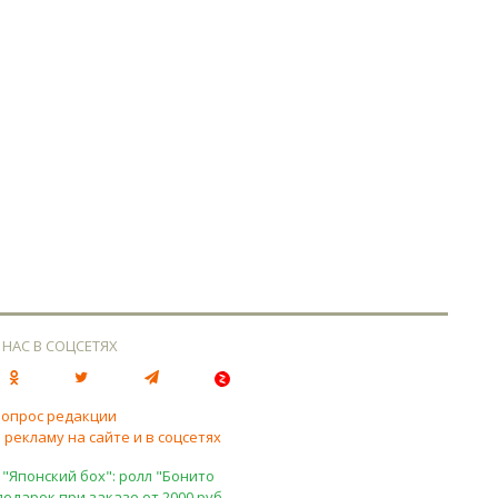
 НАС В СОЦСЕТЯХ
вопрос редакции
 рекламу на сайте и в соцсетях
 "Японский бох": ролл "Бонито
подарок при заказе от 2000 руб.